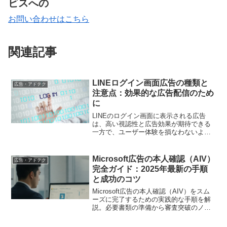
ビスへの
お問い合わせはこちら
関連記事
LINEログイン画面広告の種類と
広告・アドテク
注意点：効果的な広告配信のため
に
LINEのログイン画面に表示される広告
は、高い視認性と広告効果が期待できる
一方で、ユーザー体験を損なわないよう
注意が必要です。本記事では、ログイン
画面広告の種類と特徴を解説し、効果的
な広告配信を行うための注意点を紹介し
Microsoft広告の本人確認（AIV）
広告・アドテク
ます。
完全ガイド：2025年最新の手順
と成功のコツ
Microsoft広告の本人確認（AIV）をスム
ーズに完了するための実践的な手順を解
説。必要書類の準備から審査突破のノウ
ハウまで、広告運用を止めないための必
須知識を紹介します