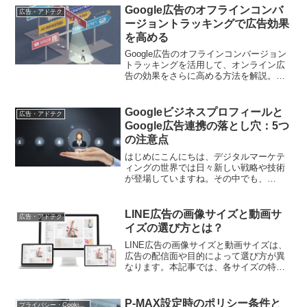
Google広告のオフラインコンバ
広告・アドテク
ージョントラッキングで広告効果
を高める
Google広告のオフラインコンバージョン
トラッキングを活用して、オンライン広
告の効果をさらに高める方法を解説。具
体的な設定手順やメリットを事例で紹介
します
Googleビジネスプロフィールと
広告・アドテク
Google広告連携の落とし穴：5つ
の注意点
はじめにこんにちは、デジタルマーケテ
ィングの世界では日々新しい戦略や技術
が登場していますね。その中でも、
GoogleビジネスプロフィールとGoogle広
告の連携は、多くの企業が注目している
施策の一つです。しかし、この連携には
LINE広告の画像サイズと動画サ
広告・アドテク
思わぬ落とし穴が...
イズの選び方とは？
LINE広告の画像サイズと動画サイズは、
広告の配信面や目的によって選び方が異
なります。本記事では、各サイズの特徴
と使い分け方を詳しく解説し、効果的な
クリエイティブを作成するためのコツを
伝授します。
P-MAX設定時のポリシー条件と
プライバシー・Cookie規制