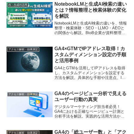
NotebookLMと生成AI検索の違い
AI・生成AI活用
とは？情報整理と検索体験の変化
を解説
NotebookLMと生成AI検索の違いを、情報
整理・検索体験・SEO・LLMO・AEOと
の関係から解説。BtoB企業が資料整理、
記事作成、AI検索対策でどう使い分ける
べきかを実務向けに整理します。
GA4×GTMでIPアドレス取得！カ
アクセス解析・効果測定
スタムディメンション設定の手順
と活用事例
GA4とGTMを活用してIPアドレスを取得
し、カスタムディメンションを設定する
方法を解説。具体的な手順や注意点、IP
アドレス取得の活用事例も紹介します
GA4のページビュー分析で見える
アクセス解析・効果測定
ユーザー行動の真実
デジタルマーケティング担当者必見！
GA4における正確なページビュー計測と
分析手法を解説。実践的な活用方法から
効果的なレポーティングまで、現場で使
える知識を提供します
GA4の「総ユーザー数」と「アク
アクセス解析・効果測定