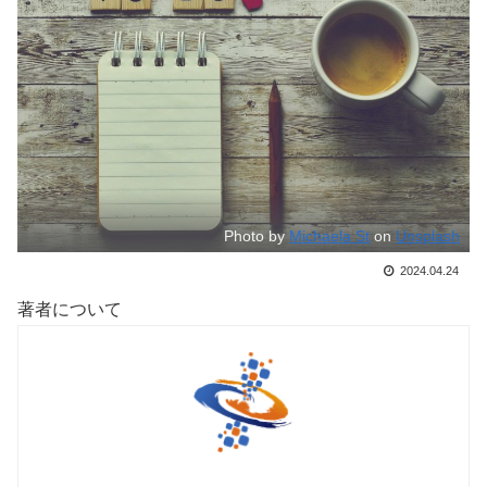
Photo by
Michaela St
on
Unsplash
2024.04.24
著者について