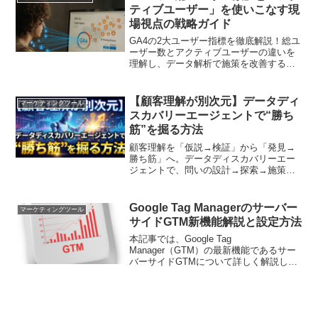
ティブユーザー」を使いこなす現
場視点の戦略ガイド
GA4の2大ユーザー指標を徹底解説！総ユ
ーザー数とアクティブユーザーの違いを
理解し、データ解析で施策を改善する方
法を紹介します
【顧客理解が別次元】データディ
マーケティングツール
スカバリーエージェントで“勝ち
筋”を掘る方法
顧客理解を「仮説→検証」から「発見→
勝ち筋」へ。データディスカバリーエー
ジェントで、問いの設計→探索→施策化
までをテンプレ付きで解説。狙うべき顧
客・訴求・導線を掘り当てる実務手順
Google Tag Managerのサーバー
マーケティングツール
サイドGTM新機能解説と設定方法
本記事では、Google Tag
Manager（GTM）の最新機能であるサー
バーサイドGTMについて詳しく解説しま
す。サーバーサイドGTMの利点、設定手
順、および効果的な活用方法を紹介し、
デジタルマーケティング戦略における新
たな可能性を探ります。