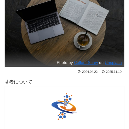
Photo by
Callum Shaw
on
Unsplash
2024.04.22
2025.11.10
著者について