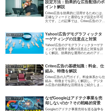
設定方法：効果的な広告配信のポ
イント解説
Criteo広告を効果的に活用するためには、
正確なフィードと適切なタグ設定が不可
欠です。この記事では、Criteo広告のフィ
ード仕様とタグ設定方法について詳しく
解説します。マーケティング担当者が
Criteoを最大限に活用するためのポイント
Yahoo!広告デモグラフィックタ
広告・アドテク
を押さえましょう。
ーゲティングの注意点と対策
Yahoo!広告のデモグラフィックターゲテ
ィングを使用する際の注意点と対策を詳
しく解説。効果的な運用のためのアドバ
イスも提供します。
Criteo広告の基礎知識：料金、仕
広告・アドテク
組み、特徴を解説
Criteo広告の入門ガイド。料金体系から仕
組み、特徴までを詳しく解説し、デジタ
ル広告の効果的な活用法をご紹介しま
す。
なぜGoogleはアドテク事業を売
広告・アドテク
却しないのか？その戦略的背景
Googleのアドテク事業売却を巡る論争を