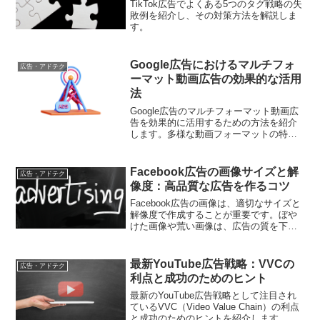
TikTok広告でよくある5つのタグ戦略の失
敗例を紹介し、その対策方法を解説しま
す。
Google広告におけるマルチフォ
広告・アドテク
ーマット動画広告の効果的な活用
法
Google広告のマルチフォーマット動画広
告を効果的に活用するための方法を紹介
します。多様な動画フォーマットの特性
を活かし、広告パフォーマンスを向上さ
せるための最適化ポイントや具体的な運
用戦略を詳しく解説します。
Facebook広告の画像サイズと解
広告・アドテク
像度：高品質な広告を作るコツ
Facebook広告の画像は、適切なサイズと
解像度で作成することが重要です。ぼや
けた画像や荒い画像は、広告の質を下げ
てしまいます。高品質な広告画像を作成
するためのコツと注意点を解説します。
最新YouTube広告戦略：VVCの
広告・アドテク
利点と成功のためのヒント
最新のYouTube広告戦略として注目され
ているVVC（Video Value Chain）の利点
と成功のためのヒントを紹介します。