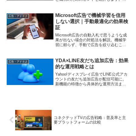
VVCの導入による広告効果の向上や、効
果的な運用法について詳しく解説し、実
践的なアドバイスを提供します。
Microsoft広告で機械学習を信用
広告・アドテク
しない選択｜手動最適化の効果検
証
Microsoft広告の自動入札で思うような成
果が出ない場合の対処法を解説。機械学
習に頼らず、手動で広告を絞り込むこと
で成果改善につながった実践的な事例を
ご紹介します
YDA×LINE友だち追加広告：効果
広告・アドテク
的な運用戦略とは
Yahoo!ディスプレイ広告でLINE公式アカ
ウントの友だち追加広告が配信可能に。
新機能の特徴から具体的な運用方法ま
で、実践的なアプローチを解説します
コネクテッドTVの広告戦略：普及率と主
要プラットフォームの比較