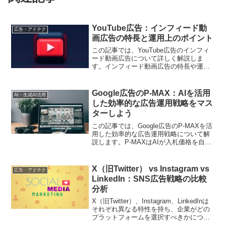
YouTube広告：インフィード動
広告・アドテク
画広告の特長と運用上のポイント
この記事では、YouTube広告のインフィ
ード動画広告について詳しく解説しま
す。インフィード動画広告の特長や運用
上のポイントを紹介し、デジタルマーケ
ティング担当者がキャンペーンの設計や
最適化を行う際の参考になる情報を提供
Google広告のP-MAX：AIを活用
AI・生成AI活用
します。
した効率的な広告運用戦略をマス
ターしよう
この記事では、Google広告のP-MAXを活
用した効率的な広告運用戦略について解
説します。P-MAXはAIが入札価格を自動
的に最適化する機能であり、広告主にと
って大きな利点があります。記事ではP-
MAXの基本的な仕組みから実践的な活用
X（旧Twitter） vs Instagram vs
広告・アドテク
方法まで幅広く紹介し、読者が広告キャ
LinkedIn：SNS広告戦略の比較
ンペーンの効果を最大化するための手法
分析
を習得できるよう支援します。
X（旧Twitter）、Instagram、LinkedInは
それぞれ異なる特性を持ち、企業がどの
プラットフォームを選択すべきかについ
ては慎重な検討が求められます。この記