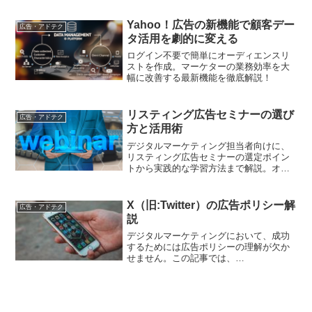
事では、各SNSの広告の利点、デメリッ
ト、最適な使用シナリオについて詳細に
Yahoo！広告の新機能で顧客デー
広告・アドテク
分析します。
タ活用を劇的に変える
ログイン不要で簡単にオーディエンスリ
ストを作成。マーケターの業務効率を大
幅に改善する最新機能を徹底解説！
リスティング広告セミナーの選び
広告・アドテク
方と活用術
デジタルマーケティング担当者向けに、
リスティング広告セミナーの選定ポイン
トから実践的な学習方法まで解説。オン
ライン・オフライン両方の特徴を踏まえ
た活用術をお届けします
X（旧:Twitter）の広告ポリシー解
広告・アドテク
説
デジタルマーケティングにおいて、成功
するためには広告ポリシーの理解が欠か
せません。この記事では、
X（旧:Twitter）の広告ポリシーを細かく
解説し、遵守する上でのポイントを詳し
く探ります。