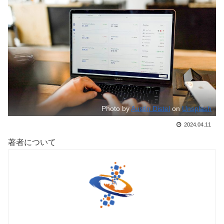
Photo by
Austin Distel
on
Unsplash
2024.04.11
著者について