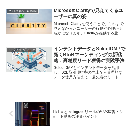
ます
Microsoft Clarityで見えてくるユ
アクセス解析・効果測定
ーザーの真の姿
Microsoft Clarityを使うことで、これまで
見えなかったユーザーの行動や心理が明
らかになります。Clarityが提供する豊富
なデータと分析機能を活用し、ユーザー
理解を深める方法を学びましょう。
インテントデータとSelectDMPで
マーケティングツール
拓くBtoBマーケティングの新戦
略：高精度リード獲得の実践手法
SelectDMPとインテントデータを活用
し、B2B取引獲得率の向上から倫理的な
データ使用方法まで、最先端のリード生
成手法を探ります
TikTokとInstagramリールのSNS広告：シ
ョート動画の評価ポイント