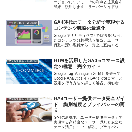
ージョンについて、その利点と注意点を
詳細に説明します。サーバーサイド版を
活用することで得られるメリットと、導
入時に気を付けるべきデメリットについ
て解説します。
GA4時代のデータ分析で実現する
アクセス解析・効果測定
コンテンツ戦略の最適化
Google アナリティクス4の特徴を活かし
たコンテンツ分析手法を解説。ユーザー
行動の深い理解から、売上に直結するコ
ンテンツ戦略の立て方まで、包括的に学
べます。
GTMを活用したGA4 eコマース設
アクセス解析・効果測定
定の極意：完全ガイド
Google Tag Manager（GTM）を使って
Google Analytics 4（GA4）のeコマース
設定を行う方法を詳しく解説。初心者か
ら上級者まで、より効果的なデータ収集
と分析を目指すマーケターに必読の情報
をお届けします
GA4ユーザー提供データ完全ガイ
アクセス解析・効果測定
ド – 識別精度とプライバシーの両
立
GA4の新機能「ユーザー提供データ」で
実現する高精度なユーザー識別と安全な
データ活用について解説。プライバシー
に配慮した実践的な導入方法をご紹介し