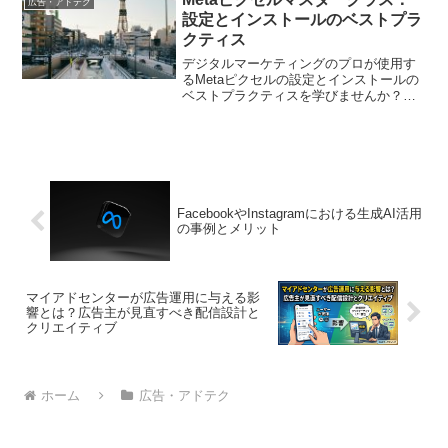
広告・アドテク
設定とインストールのベストプラ
クティス
デジタルマーケティングのプロが使用す
るMetaピクセルの設定とインストールの
ベストプラクティスを学びませんか？こ
の記事では、マスタークラスのようなガ
イダンスで、Metaピクセルを効果的に活
用するためのヒントとテクニックを提供
します。
FacebookやInstagramにおける生成AI活用
の事例とメリット
マイアドセンターが広告運用に与える影
響とは？広告主が見直すべき配信設計と
クリエイティブ
ホーム
広告・アドテク