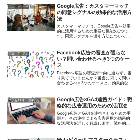
Google広告：カスタマーマッチ
広告・アドテク
の同意シグナルの効果的な活用方
法
カスタマーマッチは、Google広告を効果
的に活用するための重要な機能の1つで
す。同意シグナルを渡す方法について解
説し、ターゲットオーディエンスの拡大
やコンバージョン率の向上にどのように
貢献するかを詳しく説明します。
Facebook広告の審査が通らな
広告・アドテク
い？問い合わせるべき3つのケー
ス
Facebook広告の審査が一向に通らず、困
り果てていませんか？審査に関して問い
合わせるべき3つのケースと、効果的な問
い合わせ方法を具体的に解説します。
Google広告×GA4連携ガイド：戦
アクセス解析・効果測定
略的な広告運用のための活用法
Google広告とGA4を連携させるための手
順と、その連携による広告運用の効果的
な活用法を詳しく解説します。戦略的な
広告運用を実現するためのポイントを紹
介します。
Metaピクセルマスタークラス：