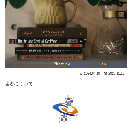
Photo by
Nathan Dumlao
on
Unsplash
2024.04.10
2025.11.10
著者について