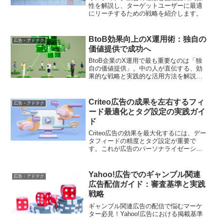
性を解説し、ターゲットユーザーに最適
にリーチするための戦略を紹介します。
BtoB効果向上のX運用術：独自の
広告・アドテク
価値提供で成功へ
BtoB企業のX運用で最も重要なのは「独
自の価値提供」。中の人が直伝する、効
果的な戦略と実践的な活用方法を解説し
ます
Criteo広告の成果を左右するフィ
広告・アドテク
ード最適化とタグ設定の実践ガイ
ド
Criteo広告の効果を最大化するには、デー
タフィードの精度とタグ設定が重要で
す。これが広告のパーソナライゼーショ
ンを支えます
Yahoo!広告でのギャンブル関連
広告・アドテク
広告配信ガイド：審査基準と実践
戦略
ギャンブル関連広告の配信で悩むマーケ
ター必見！Yahoo!広告における掲載基準