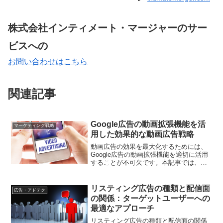
株式会社インティメート・マージャーのサー
ビスへの
お問い合わせはこちら
関連記事
Google広告の動画拡張機能を活
マーケティング戦略
用した効果的な動画広告戦略
動画広告の効果を最大化するためには、
Google広告の動画拡張機能を適切に活用
することが不可欠です。本記事では、動
画拡張機能のメリットや具体的な使い
方、成功事例を紹介し、効果的な動画広
告戦略を構築するためのヒントを提供し
リスティング広告の種類と配信面
広告・アドテク
ます。
の関係：ターゲットユーザーへの
最適なアプローチ
リスティング広告の種類と配信面の関係