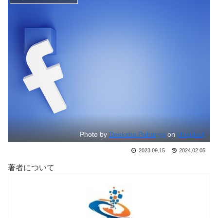
Photo by
Deeksha Pahariya
on
Unsplash
2023.09.15
2024.02.05
著者について