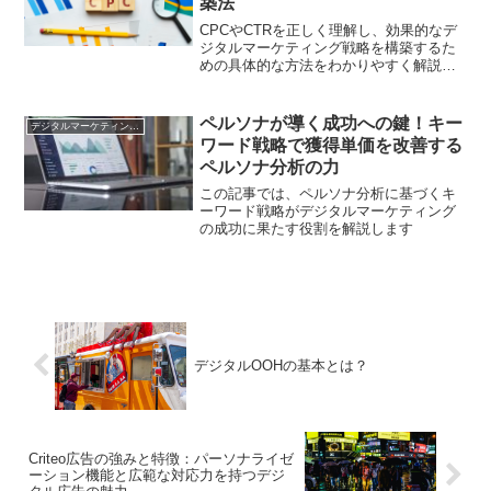
築法
CPCやCTRを正しく理解し、効果的なデ
ジタルマーケティング戦略を構築するた
めの具体的な方法をわかりやすく解説し
ます
ペルソナが導く成功への鍵！キー
デジタルマーケティング基礎
ワード戦略で獲得単価を改善する
ペルソナ分析の力
この記事では、ペルソナ分析に基づくキ
ーワード戦略がデジタルマーケティング
の成功に果たす役割を解説します
デジタルOOHの基本とは？
Criteo広告の強みと特徴：パーソナライゼ
ーション機能と広範な対応力を持つデジ