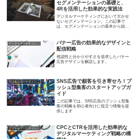
セグメンテーションの基礎と、
4Rを活用した効果的な実践法
デジタルマーケティングにおいて欠かせ
ないセグメンテーション。この記事で
は、セグメンテーションの基本から始
め、分類基準や実践において重要な
4R（リーチ、リアクション、リレーショ
ン、レターゲティング）を解説します
バナー広告の効果的なデザインと
デジタルマーケティング基礎
配信戦略
視認性と分かりやすさを追求したバナー
広告デザインを解説します。
SNS広告で顧客を引き寄せろ！プ
デジタルマーケティング基礎
ッシュ型集客のスタートアップガ
イド
この記事では、SNS広告のプッシュ型集
客の戦略を初心者向けに役立つ情報を提
供します
CPCとCTRを活用した効率的な
デジタルマーケティング基礎
デジタルマーケティング戦略の構