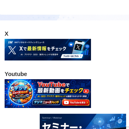
へ
X
Youtube