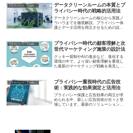
データクリーンルームの本質とプ
プライバシー・Cookie規制
ライバシー時代の戦略的活用法
データクリーンルームの核心から実践ノ
ウハウまでを徹底解説。プライバシー保
護とデータ活用を両立させるための設計
ポイントと業界事例を紹介します
プライバシー時代の顧客理解と次
プライバシー・Cookie規制
世代マーケティング施策の設計法
クッキー規制やAIの進歩など、進化する
環境の中で、より深い顧客理解を重視し
た最新のマーケティング戦略を発見しま
しょう
プライバシー重視時代の広告技
プライバシー・Cookie規制
術：実践的な効果測定と活用法
プライバシー保護と広告効果の両立が求
められる中、新しい広告技術が次々と登
場しています。最新のソリューションと
実践的な活用方法を解説します