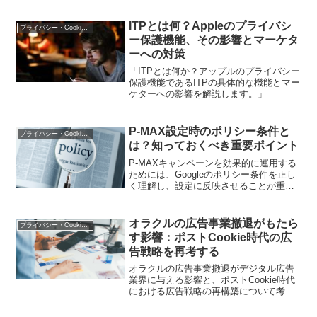
ITPとは何？Appleのプライバシ
プライバシー・Cookie規制
ー保護機能、その影響とマーケタ
ーへの対策
「ITPとは何か？アップルのプライバシー
保護機能であるITPの具体的な機能とマー
ケターへの影響を解説します。」
P-MAX設定時のポリシー条件と
プライバシー・Cookie規制
は？知っておくべき重要ポイント
P-MAXキャンペーンを効果的に運用する
ためには、Googleのポリシー条件を正し
く理解し、設定に反映させることが重要
です。この記事では、設定時に注意すべ
きポリシー条件とその対応方法について
詳しく解説します。
オラクルの広告事業撤退がもたら
プライバシー・Cookie規制
す影響：ポストCookie時代の広
告戦略を再考する
オラクルの広告事業撤退がデジタル広告
業界に与える影響と、ポストCookie時代
における広告戦略の再構築について考察
します。業界の未来を見据えた洞察を提
供します。