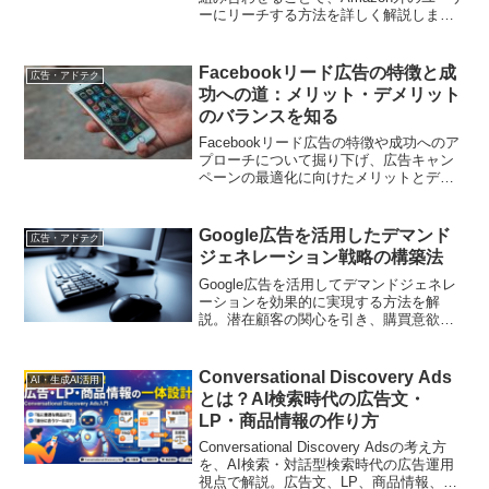
ーにリーチする方法を詳しく解説しま
す。これにより、広告キャンペーンの効
果を最大化し、新しい顧客層へのアプロ
ーチが可能になります。
Facebookリード広告の特徴と成
広告・アドテク
功への道：メリット・デメリット
のバランスを知る
Facebookリード広告の特徴や成功へのア
プローチについて掘り下げ、広告キャン
ペーンの最適化に向けたメリットとデメ
リットのバランスを解説します。
Google広告を活用したデマンド
広告・アドテク
ジェネレーション戦略の構築法
Google広告を活用してデマンドジェネレ
ーションを効果的に実現する方法を解
説。潜在顧客の関心を引き、購買意欲を
高める戦略を紹介します
Conversational Discovery Ads
AI・生成AI活用
とは？AI検索時代の広告文・
LP・商品情報の作り方
Conversational Discovery Adsの考え方
を、AI検索・対話型検索時代の広告運用
視点で解説。広告文、LP、商品情報、