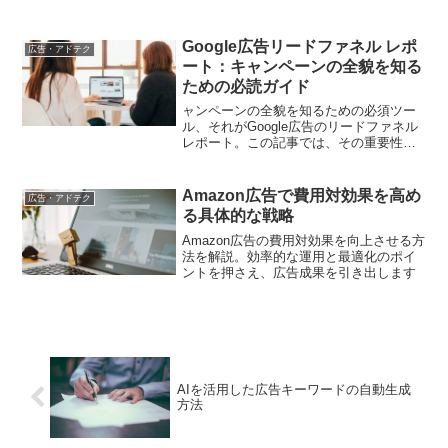
FAQ、比較軸を質問単位でそろえ、ユー
ザーの検討文脈に合う情報設計と改善手
順を整理します
Google広告リードファネル レポ
広告・アドテク
ート：キャンペーンの全貌を知る
ための必読ガイド
ャンペーンの全貌を知るための必須ツー
ル、それがGoogle広告のリードファネル
レポート。この記事では、その重要性か
ら具体的なレポートの読み方までを徹底
的に解説し、デジタルマーケティングの
プロセスを効果的に管理する方法を指南
Amazon広告で費用対効果を高め
広告・アドテク
します。
る具体的な戦略
Amazon広告の費用対効果を向上させる方
法を解説。効率的な運用と最適化のポイ
ントを押さえ、広告成果を引き出します
AIを活用した広告キーワードの自動生成
方法