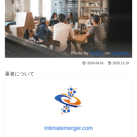
Photo by
Redd F
on
Unsplash
2024.04.01
2025.11.10
著者について
intimatemerger.com