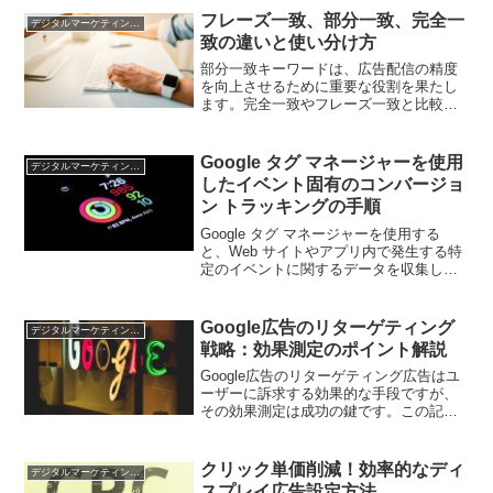
フレーズ一致、部分一致、完全一
デジタルマーケティング基礎
致の違いと使い分け方
部分一致キーワードは、広告配信の精度
を向上させるために重要な役割を果たし
ます。完全一致やフレーズ一致と比較し
て、より広範囲な検索クエリに対応でき
る点が特徴です。この記事では、部分一
致キーワードの使い方や効果的な活用法
Google タグ マネージャーを使用
デジタルマーケティング基礎
について詳しく解説します。
したイベント固有のコンバージョ
ン トラッキングの手順
Google タグ マネージャーを使用する
と、Web サイトやアプリ内で発生する特
定のイベントに関するデータを収集し、
分析することができます。特に、イベン
ト固有のコンバージョン トラッキングを
設定することで、ユーザーが特定のアク
Google広告のリターゲティング
デジタルマーケティング基礎
ションを実行した際に正確なコンバージ
戦略：効果測定のポイント解説
ョンデータを取得することができます。
この記事では、Google タグ マネージャ
Google広告のリターゲティング広告はユ
ーを使用したイベント固有のコンバージ
ーザーに訴求する効果的な手段ですが、
ョン トラッキングの設定方法を詳しく解
その効果測定は成功の鍵です。この記事
説します。
では、リターゲティング広告の効果を測
定するための重要なポイントや具体的な
手法について解説します。正確な効果測
クリック単価削減！効率的なディ
デジタルマーケティング基礎
定により、キャンペーンの最適化やROI
スプレイ広告設定方法