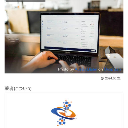
Photo by
Austin Distel
on
Unsplash
2024.03.21
著者について