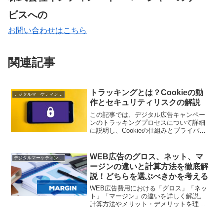
ビスへの
お問い合わせはこちら
関連記事
トラッキングとは？Cookieの動
デジタルマーケティング基礎
作とセキュリティリスクの解説
この記事では、デジタル広告キャンペー
ンのトラッキングプロセスについて詳細
に説明し、Cookieの仕組みとプライバシ
ーに関連するセキュリティリスクについ
て説明します。広告キャンペーンのデー
タ収集とプライバシーのバランスに焦点
WEB広告のグロス、ネット、マ
デジタルマーケティング基礎
を当てます。
ージンの違いと計算方法を徹底解
説！どちらを選ぶべきかを考える
WEB広告費用における「グロス」「ネッ
ト」「マージン」の違いを詳しく解説。
計算方法やメリット・デメリットを理解
し、適切な取引形態を選ぶためのポイン
トを紹介します