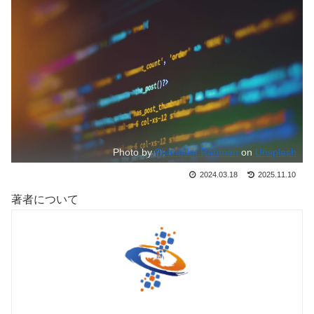
Photo by
Shahadat Rahman
on
Unsplash
2024.03.18
2025.11.10
著者について