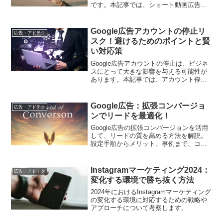
です。本記事では、ショート動画広告で
コンバージョンを獲得するための最良の
戦略と手法について詳しく解説します。
Google広告アカウントの停止リ
広告・アドテク
スク！避けるためのポイントと賢
い対応策
Google広告アカウントの停止は、ビジネ
スにとって大きな影響を与える可能性が
あります。本記事では、アカウント停止
の主な原因と、それを避けるための具体
的な対策を紹介します。さらに、万が一
停止された場合の迅速な対応方法につい
Google広告：拡張コンバージョ
広告・アドテク
ても解説します。
ンでリードを最適化！
Google広告の拡張コンバージョンを活用
して、リードの質を高める方法を解説。
設定手順からメリット、事例まで、コン
バージョンを最大化するための戦略をご
紹介します
Instagramマーケティング2024：
広告・アドテク
変化する環境で勝ち抜く方法
2024年におけるInstagramマーケティング
の変化する環境に対応するための戦略や
アプローチについて考察します。