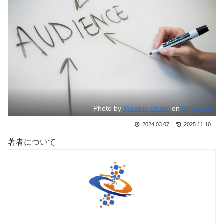
Photo by
Melanie Deziel
on
Unsplash
2024.03.07
2025.11.10
著者について