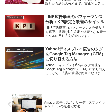
設計から結果の分析まで、実践的なアプ
ローチをご紹介します。
LINE広告動画のパフォーマンス
広告・アドテク
分析：KPI設定と改善のサイクル
LINE広告動画のパフォーマンス分析方法
を解説。適切なKPI設定と継続的な改善サ
イクルの回し方を紹介します。
Yahoo!ディスプレイ広告のタグ
デジタルマーケティング基礎
をGoogle Tag Manager（GTM）
に切り替える方法
Yahoo!ディスプレイ広告のタグ管理を
Google Tag Manager（GTM）に切り替え
ることで、広告の管理が簡単になりま
す。この記事では、切り替えの手順やメ
リット、切り替え後の運用方法について
詳しく解説します。切り替えに伴うポイ
ントや注意事項を押さえて、スムーズな
切り替えを行いましょう。
Amazon広告：スポンサーディスプレイキ
ャンペーンの最適化方法