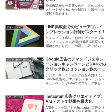
身元確認がなぜ必要なのか、どのような
メリットがあるのかを解説し、広告主の
理解を深めます。
LINE掲載面でのビューアブルイ
広告・アドテク
ンプレッション計測がスタート！
ディスプレイ広告におけるビューアブル
インプレッション計測がLINE掲載面でも
開始されました。この新しい取り組みに
より、広告効果の測定と最適化がさらに
向上する見込みです。
Google広告のデマンドジェネレ
アクセス解析・効果測定
ーションキャンペーンとGA4での
クリック数とセッション数の一致
しない問題の解決方法
デジタルマーケティング担当者向けに、
Google広告のデマンドジェネレーション
キャンペーンとGA4でのクリック数とセ
ッション数の一致しない問題について、
原因と解決策を詳しく解説しています。
Instagram広告クリエイティブ:
広告・アドテク
A/Bテストで効果を最大化
A/Bテストを活用したInstagram広告クリ
エイティブの最適化方法を解説。テスト