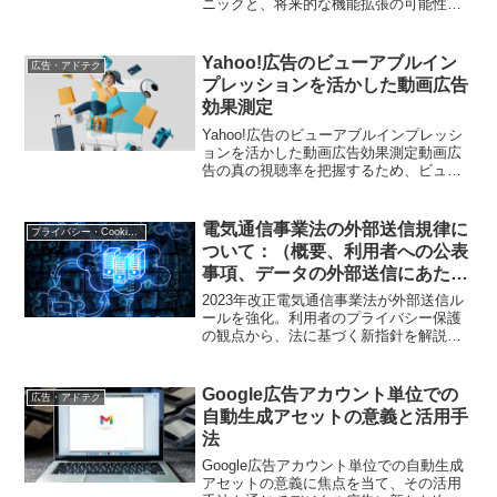
ニックと、将来的な機能拡張の可能性を
解説
Yahoo!広告のビューアブルイン
広告・アドテク
プレッションを活かした動画広告
効果測定
Yahoo!広告のビューアブルインプレッシ
ョンを活かした動画広告効果測定動画広
告の真の視聴率を把握するため、ビュー
アブルインプレッション（可視表示回
数）と動画指標を連動させる実践手法を
解説します。視覚効果測定の精度向上か
電気通信事業法の外部送信規律に
プライバシー・Cookie規制
ら改善サイクルの構築...
ついて：（概要、利用者への公表
事項、データの外部送信にあたっ
ての注意点）
2023年改正電気通信事業法が外部送信ル
ールを強化。利用者のプライバシー保護
の観点から、法に基づく新指針を解説し
ます。
Google広告アカウント単位での
広告・アドテク
自動生成アセットの意義と活用手
法
Google広告アカウント単位での自動生成
アセットの意義に焦点を当て、その活用