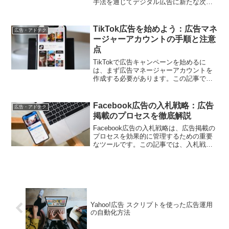
手法を通じてデジタル広告に新たな次元
をもたらす方法を紹介します。
TikTok広告を始めよう：広告マネ
広告・アドテク
ージャーアカウントの手順と注意
点
TikTokで広告キャンペーンを始めるに
は、まず広告マネージャーアカウントを
作成する必要があります。この記事で
は、手順をわかりやすく解説し、成功す
るためのポイントについて詳しく説明し
ます。
Facebook広告の入札戦略：広告
広告・アドテク
掲載のプロセスを徹底解説
Facebook広告の入札戦略は、広告掲載の
プロセスを効果的に管理するための重要
なツールです。この記事では、入札戦略
を活用した広告掲載のプロセスについて
徹底解説します。
Yahoo!広告 スクリプトを使った広告運用
の自動化方法