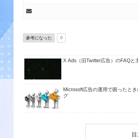
参考になった
0
X Ads（旧Twitter広告）のFAQ
Microsoft広告の運用で困っ
グ
目