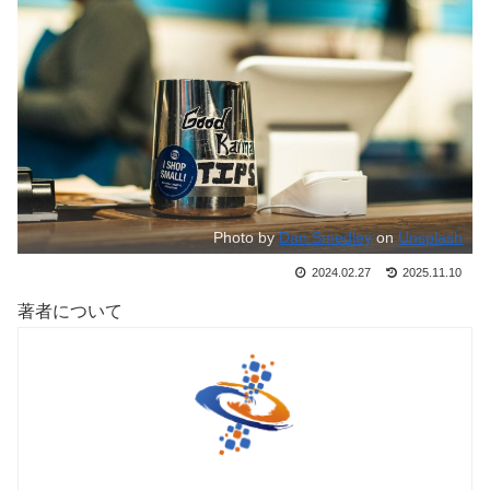
Photo by
Dan Smedley
on
Unsplash
2024.02.27
2025.11.10
著者について