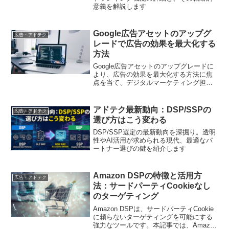
意義を解説します
Google広告アセットのアップグ
広告・アドテク
レードで広告の効果を最大化する
方法
Google広告アセットのアップグレードに
より、広告の効果を最大化する方法に焦
点を当て、デジタルマーケティング担当
者に実践的なヒントを提供します。
アドテク最新動向：DSP/SSPの
広告・アドテク
選び方はこう変わる
DSP/SSP選定の最新動向を深掘り。透明
性やAI活用が求められる現代、最適なパ
ートナー選びの鍵を紹介します
Amazon DSPの特徴と活用方
広告・アドテク
法：サードパーティCookieなし
のターゲティング
Amazon DSPは、サードパーティCookie
に頼らないターゲティングを可能にする
強力なツールです。本記事では、Amazon