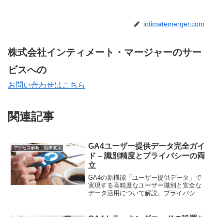
intimatemerger.com
株式会社インティメート・マージャーのサー
ビスへの
お問い合わせはこちら
関連記事
GA4ユーザー提供データ完全ガイ
アクセス解析・効果測定
ド – 識別精度とプライバシーの両
立
GA4の新機能「ユーザー提供データ」で
実現する高精度なユーザー識別と安全な
データ活用について解説。プライバシー
に配慮した実践的な導入方法をご紹介し
ます