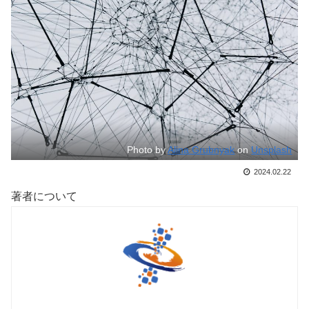
Photo by
Alina Grubnyak
on
Unsplash
2024.02.22
著者について