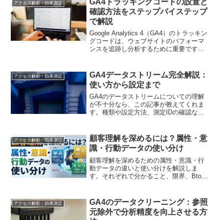
GA4トラッキングコードの設置と
アクセス解析・効果測定
確認方法をステップバイステップ
で解説
Google Analytics 4（GA4）のトラッキン
グコードは、ウェブサイトのパフォーマ
ンスを追跡し分析するために重要です。
この記事では、GA4トラッキングコード
の設置と確認方法について詳しく解説し
ます。設置手順や確認方法をステップバ
GA4データストリーム完全解説：
アクセス解析・効果測定
イステップで説明し、マーケティング担
使い方から設定まで
当者がスムーズにGA4を導入できるよう
にサポートします。
GA4のデータストリームについての理解
が不十分なら、この記事が教えてくれま
す。種類や設定方法、測定IDの確認な
ど、デジタルマーケティング担当者にと
って必須の知識が満載です。
顧客理解を深めるには？属性・意
アクセス解析・効果測定
識・行動データの使い分け
顧客理解を深めるための属性・意識・行
動データの違いと使い分けを解説しま
す。それぞれで分かること、限界、BtoB
での分析方法、営業・アンケート・CRM
情報の接続、AIを使った仮説形成、施策
へ反映する手順まで整理します。
GA4のデータクリーニング：参照
アクセス解析・効果測定
元除外で分析精度を向上させる方