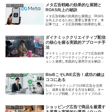
ックを紹介します。
メタ広告戦略の効果的な展開と
広告・アドテク
ROAS向上の秘訣
メタ広告戦略の効果的な展開は、ROAS
を向上させるために重要な要素です。本
記事では、メタ広告戦略の効果的な展開
とROAS向上の秘訣について詳しく解説
します。成功事例や具体的な戦略も紹介
します。
ダイナミッククリエイティブ配信
マーケティングツール
の核心を握る実践的アプローチ手
法
ダイナミッククリエイティブで広告効率
をアップ！マーケティングオートメーシ
ョンと連携し実践的な運用方法を解説し
ます
BtoBこそLINE広告！成功の鍵は
広告・アドテク
ココにある
BtoBマーケティングでLINE広告を活用
し、成果を最大化する方法を解説。ター
ゲティング戦略、クリエイティブのポイ
ント、KPI設定まで、BtoB特有の課題を
克服するノウハウをご紹介します
ショッピング広告で商品を厳選す
広告・アドテク
る基準と実践的な運用ノウハウ