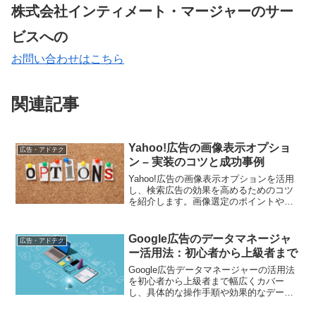
株式会社インティメート・マージャーのサー
ビスへの
お問い合わせはこちら
関連記事
Yahoo!広告の画像表示オプショ
広告・アドテク
ン – 実装のコツと成功事例
Yahoo!広告の画像表示オプションを活用
し、検索広告の効果を高めるためのコツ
を紹介します。画像選定のポイントや、
設定する際の注意点など、実践的な内容
を盛り込みました。また、画像表示オプ
ションを導入して成果を上げた企業の事
Google広告のデータマネージャ
広告・アドテク
例も紹介。参考にして、自社の広告運用
ー活用法：初心者から上級者まで
に活かしてください。
Google広告データマネージャーの活用法
を初心者から上級者まで幅広くカバー
し、具体的な操作手順や効果的なデータ
管理方法を解説します。広告パフォーマ
ンスを向上させるための実践的なテクニ