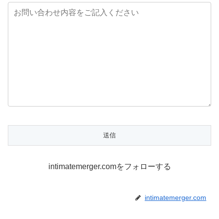
intimatemerger.comをフォローする
intimatemerger.com