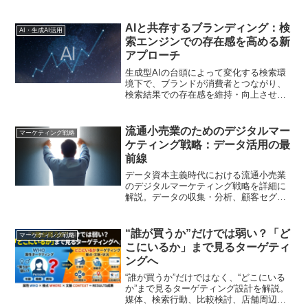
具体的に提案します。
AIと共存するブランディング：検
AI・生成AI活用
索エンジンでの存在感を高める新
アプローチ
生成型AIの台頭によって変化する検索環
境下で、ブランドが消費者とつながり、
検索結果での存在感を維持・向上させる
戦略を紹介します。
流通小売業のためのデジタルマー
マーケティング戦略
ケティング戦略：データ活用の最
前線
データ資本主義時代における流通小売業
のデジタルマーケティング戦略を詳細に
解説。データの収集・分析、顧客セグメ
ンテーション、パーソナライズドマーケ
ティングなど、具体的な施策を紹介しま
す。
“誰が買うか”だけでは弱い？「ど
マーケティング戦略
こにいるか」まで見るターゲティ
ングへ
“誰が買うか”だけではなく、“どこにいる
か”まで見るターゲティング設計を解説。
媒体、検索行動、比較検討、店舗周辺、