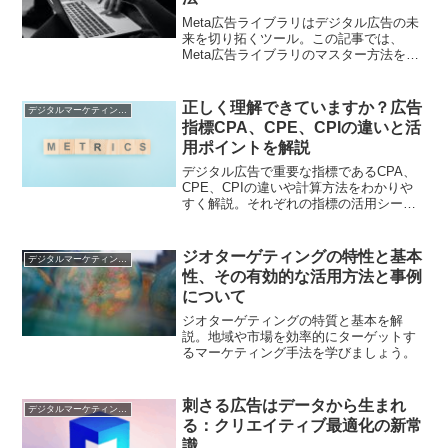
Meta広告ライブラリはデジタル広告の未
来を切り拓くツール。この記事では、
Meta広告ライブラリのマスター方法を詳
しく解説。
正しく理解できていますか？広告
デジタルマーケティング基礎
指標CPA、CPE、CPIの違いと活
用ポイントを解説
デジタル広告で重要な指標であるCPA、
CPE、CPIの違いや計算方法をわかりや
すく解説。それぞれの指標の活用シーン
や注意点を押さえ、広告運用を最適化す
るための実践的なポイントを紹介します
ジオターゲティングの特性と基本
デジタルマーケティング基礎
性、その有効的な活用方法と事例
について
ジオターゲティングの特質と基本を解
説。地域や市場を効率的にターゲットす
るマーケティング手法を学びましょう。
刺さる広告はデータから生まれ
デジタルマーケティング基礎
る：クリエイティブ最適化の新常
識