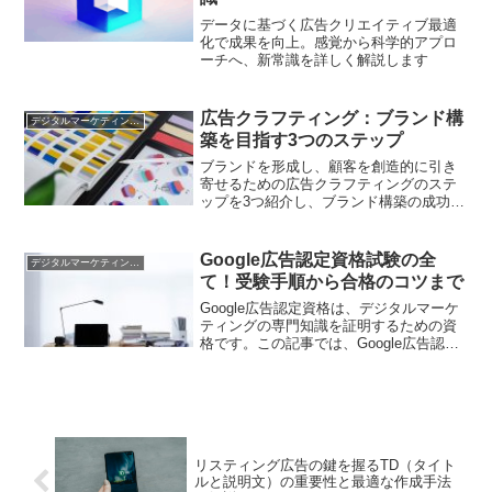
データに基づく広告クリエイティブ最適
化で成果を向上。感覚から科学的アプロ
ーチへ、新常識を詳しく解説します
広告クラフティング：ブランド構
デジタルマーケティング基礎
築を目指す3つのステップ
ブランドを形成し、顧客を創造的に引き
寄せるための広告クラフティングのステ
ップを3つ紹介し、ブランド構築の成功に
近づく方法を提供します。
Google広告認定資格試験の全
デジタルマーケティング基礎
て！受験手順から合格のコツまで
Google広告認定資格は、デジタルマーケ
ティングの専門知識を証明するための資
格です。この記事では、Google広告認定
資格試験についての全体像を解説しま
す。受験手順や勉強方法、試験範囲など
を詳しく紹介し、合格するためのコツや
注意点も解説します。
リスティング広告の鍵を握るTD（タイト
ルと説明文）の重要性と最適な作成手法