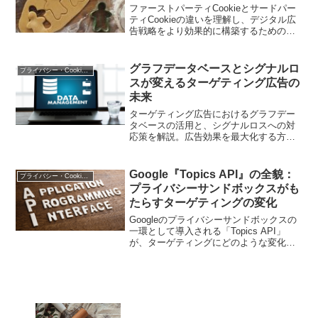
ファーストパーティCookieとサードパー
ティCookieの違いを理解し、デジタル広
告戦略をより効果的に構築するための方
法を提供します。
グラフデータベースとシグナルロ
プライバシー・Cookie規制
スが変えるターゲティング広告の
未来
ターゲティング広告におけるグラフデー
タベースの活用と、シグナルロスへの対
応策を解説。広告効果を最大化する方法
を紹介します
Google『Topics API』の全貌：
プライバシー・Cookie規制
プライバシーサンドボックスがも
たらすターゲティングの変化
Googleのプライバシーサンドボックスの
一環として導入される「Topics API」
が、ターゲティングにどのような変化を
もたらすのかを詳しく解説します。広告
主にとって重要なポイントと、今後のマ
ーケティング戦略について考察します。