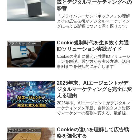
説とデジタルマーケティングへの
影響
「プライバシーサンドボックス」の理解
とその広告技術がデジタルマーケティン
グに与える影響について深く探ります。
Cookie規制時代を生き抜く共通
プライバシー・Cookie規制
IDソリューション実践ガイド
Cookieの廃止に備えた共通IDソリューシ
ョンを解説。選び方から実装方法、活用
事例までを包括的に紹介します
2025年末、AIエージェントがデ
AI・生成AI活用
ジタルマーケティングを完全に変
える理由
2025年末、AIエージェントがデジタルマ
ーケティングを革新。自律的タスク対応
でマーケターの役割を変える、最前線を
解説！
Cookieの違いを理解して広告戦
デジタルマーケティング基礎
略を強化する