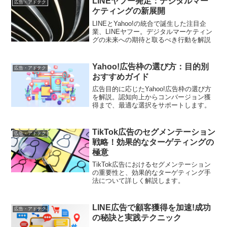
LINEヤフー発足：デジタルマー
広告・アドテク
ケティングの新展開
LINEとYahoo!の統合で誕生した注目企
業、LINEヤフー。デジタルマーケティン
グの未来への期待と取るべき行動を解説
Yahoo!広告枠の選び方：目的別
広告・アドテク
おすすめガイド
広告目的に応じたYahoo!広告枠の選び方
を解説。認知向上からコンバージョン獲
得まで、最適な選択をサポートします。
TikTok広告のセグメンテーション
広告・アドテク
戦略！効果的なターゲティングの
極意
TikTok広告におけるセグメンテーション
の重要性と、効果的なターゲティング手
法について詳しく解説します。
LINE広告で顧客獲得を加速!成功
広告・アドテク
の秘訣と実践テクニック