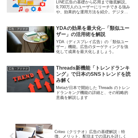
LINE広告の基礎から応用まで徹底解説。
9,700万人のユーザーにリーチできる強み
や、効果的な運用方法を紹介。デジタル
マーケティング戦略の強化に役立つ情報
満載
YDAの効果を最大化─「類似ユー
広告・アドテク
ザー」の活用術を解説
YDA（ディスプレイ広告）の「類似ユー
ザー」機能。広告のターゲティングを強
化して成果を最大化しましょう。
Threads新機能「トレンドランキ
広告・アドテク
ング」で日本のSNSトレンドを読
み解く
Metaが日本で開始した Threads のトレン
ドランキング機能の詳細と、その戦略的
意義を解説します
Criteo（クリテオ）広告の基礎解説：特
徴、メリット、配信までの流れを詳しく