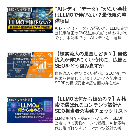
“AIレディ（データ）”がない会社
SEO・AI検索対策
はLLMOで伸びない？最低限の整
備項目
AIレディ（データ）が弱いと、LLMO施策
は記事修正やFAQ追加の“点”で終わりがち
です。本記事では、AIレディを「意味が
揃い、更新でき、参照でき、説明できる
状態」と定義し、LLMOの継続改善を回す
最低限の整備項目（定義・命名・粒度・
【検索流入の見直しどき？】自然
SEO・AI検索対策
参照先、更新責任、権限、変更履歴、例
流入が伸びにくい時代に、広告と
外処理）をチェックリストで整理。MA×
SEOをどう組み直すか
データ×スコアリングで優先度を揃え、属
人化と運用摩擦を減らす進め方を解説し
自然流入が伸びにくい時代、SEOだけで
ます
原因を判断していませんか？本記事は、
SERPの構成変化や広告面の存在感を前
提に、SEO・広告・LP・体制・KPIを
「検索テーマ単位」で組み直す実務ガイ
ドです。観測ポイント、会議設計、テス
【LLMOは何から始める？】AI検
SEO・AI検索対策
ト設計、社内説明の型まで、代理店/イン
索で選ばれるコンテンツ設計と
ハウス双方で使える形で解説します
SEO担当者の実務チェックリスト
LLMOを何から始めるべきかを、SEO担
当者向けに実務ベースで整理。AI検索時
代に選ばれやすいコンテンツ設計の考え
方、ハブ記事とスポーク記事の作り方、