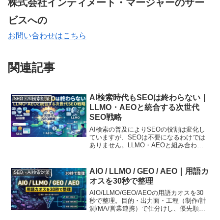
株式会社インティメート・マージャーのサー
ビスへの
お問い合わせはこちら
関連記事
AI検索時代もSEOは終わらない｜
SEO・AI検索対策
LLMO・AEOと統合する次世代
SEO戦略
AI検索の普及によりSEOの役割は変化し
ていますが、SEOは不要になるわけでは
ありません。LLMO・AEOと組み合わ
せ、AIにも検索エンジンにも伝わるBtoB
コンテンツ設計を解説します
AIO / LLMO / GEO / AEO｜用語カ
SEO・AI検索対策
オスを30秒で整理
AIO/LLMO/GEO/AEOの用語カオスを30
秒で整理。目的・出力面・工程（制作/計
測/MA/営業連携）で仕分けし、優先順位
と改善の回し方まで運用に落とします