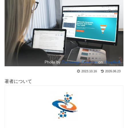
Photo by
Campaign Creators
on
Unsplash
2023.10.16
2026.06.23
著者について