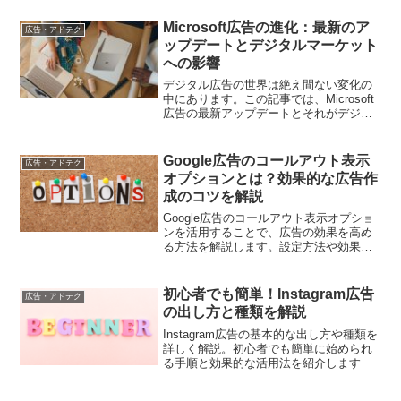
Microsoft広告の進化：最新のア
広告・アドテク
ップデートとデジタルマーケット
への影響
デジタル広告の世界は絶え間ない変化の
中にあります。この記事では、Microsoft
広告の最新アップデートとそれがデジタ
ルマーケットに与える影響を探り、拡張
性を理解します。
Google広告のコールアウト表示
広告・アドテク
オプションとは？効果的な広告作
成のコツを解説
Google広告のコールアウト表示オプショ
ンを活用することで、広告の効果を高め
る方法を解説します。設定方法や効果的
な使い方を詳しく紹介し、広告戦略に役
立てましょう。
初心者でも簡単！Instagram広告
広告・アドテク
の出し方と種類を解説
Instagram広告の基本的な出し方や種類を
詳しく解説。初心者でも簡単に始められ
る手順と効果的な活用法を紹介します