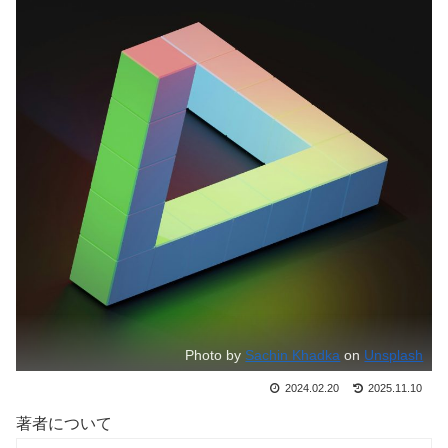
Photo by
Sachin Khadka
on
Unsplash
2024.02.20
2025.11.10
著者について