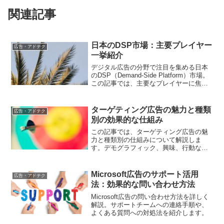
関連記事
日本のDSP市場：主要プレイヤー
広告・アドテク
一挙紹介
デジタル広告の分野で注目を集める日本
のDSP（Demand-Side Platform）市場。
この記事では、主要なプレイヤーに焦点
を当て、各DSPの特徴や利点について解
説します。
ターゲティング広告の魅力と種類
広告・アドテク
別の効果的な仕組み
この記事では、ターゲティング広告の魅
力と種類別の仕組みについて解説しま
す。デモグラフィック、興味、行動など
を基にしたターゲット広告の設定方法と
その効果について詳しく説明します。
Microsoft広告のサポート活用
広告・アドテク
法：効果的な問い合わせ方法
Microsoft広告の問い合わせ方法を詳しく
解説。サポートチームへの連絡手順や、
よくある質問への対処法を紹介します。