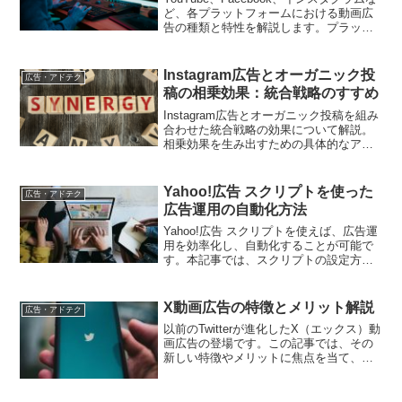
ど、各プラットフォームにおける動画広
告の種類と特性を解説します。プラット
フォームごとの動画広告の違いを理解
し、効果的な活用方法を学びましょう。
Instagram広告とオーガニック投
広告・アドテク
稿の相乗効果：統合戦略のすすめ
Instagram広告とオーガニック投稿を組み
合わせた統合戦略の効果について解説。
相乗効果を生み出すための具体的なアプ
ローチを紹介します。
Yahoo!広告 スクリプトを使った
広告・アドテク
広告運用の自動化方法
Yahoo!広告 スクリプトを使えば、広告運
用を効率化し、自動化することが可能で
す。本記事では、スクリプトの設定方法
や活用方法を詳しく解説します。
X動画広告の特徴とメリット解説
広告・アドテク
以前のTwitterが進化したX（エックス）動
画広告の登場です。この記事では、その
新しい特徴やメリットに焦点を当て、デ
ジタルマーケティング担当者がX動画広告
を成功させるためのポイントを紹介しま
す。