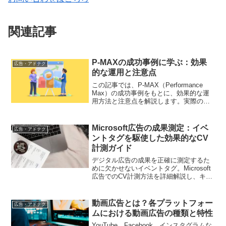
関連記事
P-MAXの成功事例に学ぶ：効果
広告・アドテク
的な運用と注意点
この記事では、P-MAX（Performance
Max）の成功事例をもとに、効果的な運
用方法と注意点を解説します。実際の事
例を参考に、キャンペーンを最適化する
ためのインサイトを提供します。
Microsoft広告の成果測定：イベ
広告・アドテク
ントタグを駆使した効果的なCV
計測ガイド
デジタル広告の成果を正確に測定するた
めに欠かせないイベントタグ。Microsoft
広告でのCV計測方法を詳細解説し、キャ
ンペーンの効果を最大限に引き出しまし
ょう。
動画広告とは？各プラットフォー
広告・アドテク
ムにおける動画広告の種類と特性
YouTube、Facebook、インスタグラムな