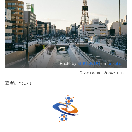
Photo by
KIBOCK DO
on
Unsplash
2024.02.19
2025.11.10
著者について