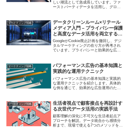
しい潮流として急成長しています。ファ
ーストパーティデータを活用し、グロー
バル市場でのトレンドや戦略が注目され
ています
データクリーンルーム×リテール
マーケティング戦略
メディア入門 – プライバシー保護
と高度なデータ活用を両立する新
潮流
GoogleがCookie廃止計画を撤回し、デジ
タルマーケティングの在り方が再考され
ています。プライバシーと効果的な広告
の両立が求められる中、データクリーン
ルームとリテールメディアの連携が注目
されています
パフォーマンス広告の基本知識と
マーケティング戦略
実践的な運用テクニック
パフォーマンス広告の基本知識と実践的
な運用テクニックを紹介します。具体的
な例を通じて、効果的な広告運用のため
のステップバイステップガイドを提供し
ます。
生活者視点で顧客接点を再設計す
マーケティング戦略
る次世代データ活用の実践手法
顧客理解の深化に不可欠な生活者起点ア
プローチを解説。データ統合から感情分
析まで、現場で使える7つのメソッドを事
例と共に紹介します