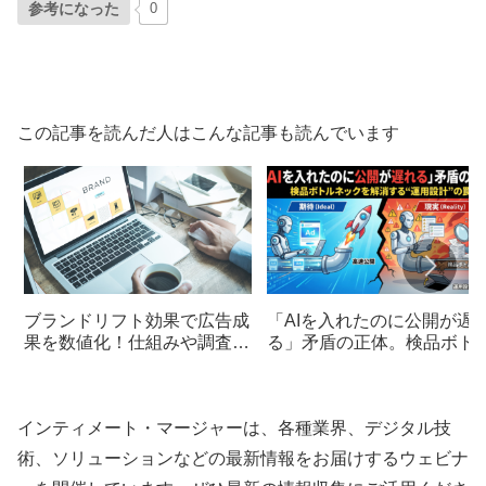
参考になった
0
この記事を読んだ人はこんな記事も読んでいます
ブランドリフト効果で広告成
「AIを入れたのに公開が遅
果を数値化！仕組みや調査方
る」矛盾の正体。検品ボト
法、活用事例を徹底解説
ネックを解消する“運用設
計”の罠
インティメート・マージャーは、各種業界、デジタル技
術、ソリューションなどの最新情報をお届けするウェビナ