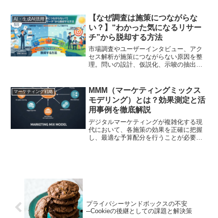
【なぜ調査は施策につながらな
AI・生成AI活用
い？】“わかった気になるリサー
チ”から脱却する方法
市場調査やユーザーインタビュー、アク
セス解析が施策につながらない原因を整
理。問いの設計、仮説化、示唆の抽出、
施策案への落とし込み、検証方法ま
で、“わかった気になるリサーチ”から脱却
する実務手順を解説します
MMM（マーケティングミックス
マーケティング戦略
モデリング）とは？効果測定と活
用事例を徹底解説
デジタルマーケティングが複雑化する現
代において、各施策の効果を正確に把握
し、最適な予算配分を行うことが必要で
す。そこで注目されているのが、
MMM（マーケティングミックスモデリン
グ）という分析手法です。この記事で
は、MMMの基本概念から活用事例、そし
て注意点までをわかりやすく解説します
プライバシーサンドボックスの不安
─Cookieの後継としての課題と解決策