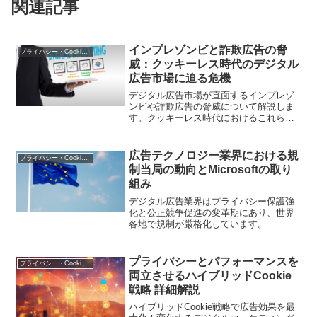
関連記事
インプレゾンビと詐欺広告の脅
プライバシー・Cookie規制
威：クッキーレス時代のデジタル
広告市場に迫る危機
デジタル広告市場が直面するインプレゾ
ンビや詐欺広告の脅威について解説しま
す。クッキーレス時代におけるこれらの
問題と、広告主が取るべき対策について
詳しく紹介します。
広告テクノロジー業界における規
プライバシー・Cookie規制
制当局の動向とMicrosoftの取り
組み
デジタル広告業界はプライバシー保護強
化と公正競争促進の変革期にあり、世界
各地で規制が厳格化しています。
プライバシーとパフォーマンスを
プライバシー・Cookie規制
両立させるハイブリッドCookie
戦略 詳細解説
ハイブリッドCookie戦略で広告効果を最