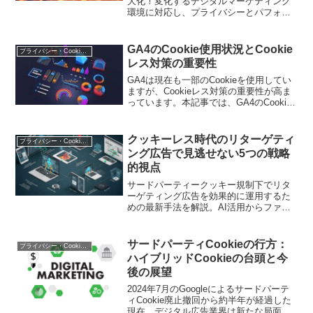
大化！変化するデジタルマーケティング
環境に対応し、プライバシーとパフォー
マンスを両立します
GA4のCookie使用状況とCookie
プライバシー・Cookie規制
レス対策の重要性
GA4は現在も一部のCookieを使用してい
ますが、Cookieレス対策の重要性が高ま
っています。本記事では、GA4のCookie
使用状況や将来的な変化、Cookieレス時
代に向けた対策について解説します。
クッキーレス時代のリターゲティ
プライバシー・Cookie規制
ング広告で見逃せない5つの戦略
的視点
サードパーティークッキー規制下でリタ
ーゲティング広告を効果的に運用するた
めの最新手法を解説。AI活用からファー
ストパーティデータの戦略的活用法ま
で、明日から実践できる具体策を紹介し
ます
サードパーティCookieの行方：
プライバシー・Cookie規制
ハイブリッドCookieの台頭と今
後の展望
2024年7月のGoogleによるサードパーテ
ィCookie廃止撤回から約半年が経過した
現在、デジタル広告業界は新たな局面を