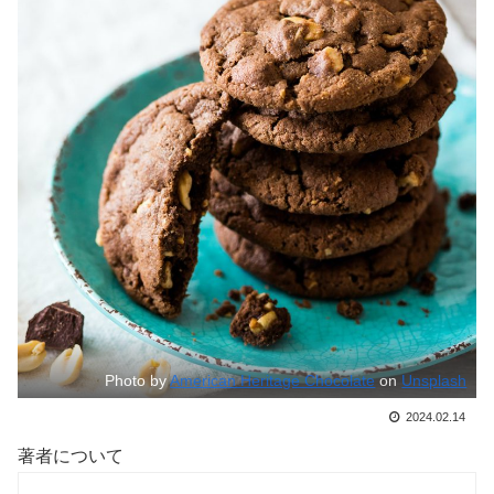
Photo by
American Heritage Chocolate
on
Unsplash
2024.02.14
著者について