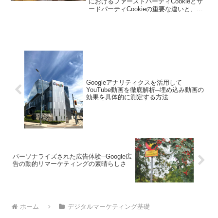
におけるファーストパーティCookieとサ
ードパーティCookieの重要な違いと、そ
れらをどのように使い分けるかについて
解説します。ファーストパーティCookie
は、ウェブサイトの所有者が直接管理す
るため、ユーザーの行動を追跡してパー
ソナライズされた体験を提供するのに役
立ちます。一方、サードパーティCookie
は、外部プラットフォームや広告主が提
供するため、クロスデバイスでのユーザ
ーの追跡やターゲティングに使用されま
Googleアナリティクスを活用して
す。両者の違いを理解し、使い分けるこ
YouTube動画を徹底解析─埋め込み動画の
とで、より効果的なマーケティング戦略
効果を具体的に測定する方法
を展開することができます。
パーソナライズされた広告体験─Google広
告の動的リマーケティングの素晴らしさ
ホーム
デジタルマーケティング基礎