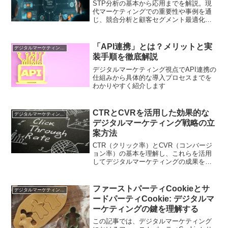
STP分析の基本から応用までを解説。現
代マーケティングでの重要性や事例を通
じ、競合分析と顧客セグメント最適化を
学びます
「API連携」とは？メリットと実
デジタルマーケティング基礎
装手順を徹底解説
デジタルマーケティング視点でAPI連携の
仕組みから具体的な導入プロセスまでを
わかりやすく紹介します
CTRとCVRを活用した効果的な
デジタルマーケティング基礎
デジタルマーケティング戦略の立
案方法
CTR（クリック率）とCVR（コンバージ
ョン率）の基本を理解し、これらを活用
してデジタルマーケティングの成果を高
める具体的な方法を解説します
ファーストパーティCookieとサ
デジタルマーケティング基礎
ードパーティCookie: デジタルマ
ーケティングの鍵を理解する
この記事では、デジタルマーケティング