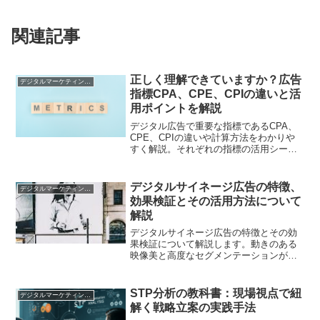
関連記事
正しく理解できていますか？広告
デジタルマーケティング基礎
指標CPA、CPE、CPIの違いと活
用ポイントを解説
デジタル広告で重要な指標であるCPA、
CPE、CPIの違いや計算方法をわかりや
すく解説。それぞれの指標の活用シーン
や注意点を押さえ、広告運用を最適化す
るための実践的なポイントを紹介します
デジタルサイネージ広告の特徴、
デジタルマーケティング基礎
効果検証とその活用方法について
解説
デジタルサイネージ広告の特徴とその効
果検証について解説します。動きのある
映像美と高度なセグメンテーションが魅
力です。
STP分析の教科書：現場視点で紐
デジタルマーケティング基礎
解く戦略立案の実践手法