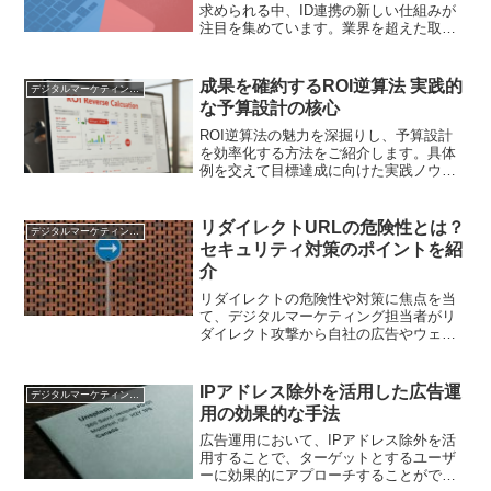
求められる中、ID連携の新しい仕組みが
注目を集めています。業界を超えた取り
組みと実践的な活用方法を解説します
成果を確約するROI逆算法 実践的
デジタルマーケティング基礎
な予算設計の核心
ROI逆算法の魅力を深掘りし、予算設計
を効率化する方法をご紹介します。具体
例を交えて目標達成に向けた実践ノウハ
ウを解説
リダイレクトURLの危険性とは？
デジタルマーケティング基礎
セキュリティ対策のポイントを紹
介
リダイレクトの危険性や対策に焦点を当
て、デジタルマーケティング担当者がリ
ダイレクト攻撃から自社の広告やウェブ
サイトを保護するための方法について詳
しく解説しています。
IPアドレス除外を活用した広告運
デジタルマーケティング基礎
用の効果的な手法
広告運用において、IPアドレス除外を活
用することで、ターゲットとするユーザ
ーに効果的にアプローチすることができ