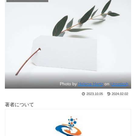
Photo by
Helena Hertz
on
Unsplash
2023.10.05
2024.02.02
著者について