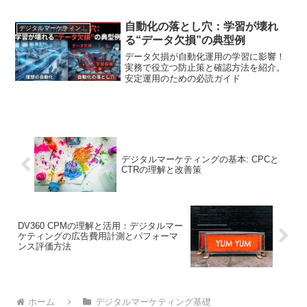
ます。除外の方法や運用のポイントを解
説します。
自動化の落とし穴：学習が壊れ
デジタルマーケティング基礎
る“データ欠損”の典型例
データ欠損が自動化運用の学習に影響！
実務で役立つ防止策と確認方法を紹介。
安定運用のための必読ガイド
デジタルマーケティングの基本: CPCと
CTRの理解と改善策
DV360 CPMの理解と活用：デジタルマー
ケティングの広告費用計測とパフォーマ
ンス評価方法
ホーム
デジタルマーケティング基礎