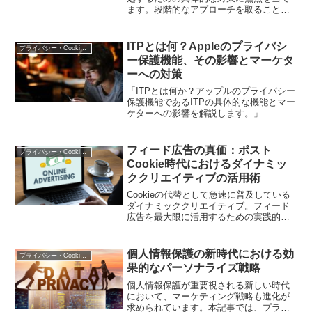
ます。段階的なアプローチを取ること
で、広告主はCookie廃止の影響を最小限
に抑えることができます。本記事では、
広告主が実践可能な段階的な対応策を紹
ITPとは何？Appleのプライバシ
プライバシー・Cookie規制
介し、読者が廃止に備える手助けをしま
ー保護機能、その影響とマーケタ
す。
ーへの対策
「ITPとは何か？アップルのプライバシー
保護機能であるITPの具体的な機能とマー
ケターへの影響を解説します。」
フィード広告の真価：ポスト
プライバシー・Cookie規制
Cookie時代におけるダイナミッ
ククリエイティブの活用術
Cookieの代替として急速に普及している
ダイナミッククリエイティブ。フィード
広告を最大限に活用するための実践的な
ガイドを提供します。
個人情報保護の新時代における効
プライバシー・Cookie規制
果的なパーソナライズ戦略
個人情報保護が重要視される新しい時代
において、マーケティング戦略も進化が
求められています。本記事では、プライ