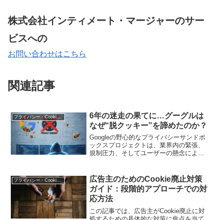
株式会社インティメート・マージャーのサー
ビスへの
お問い合わせはこちら
関連記事
6年の迷走の果てに…グーグルは
プライバシー・Cookie規制
なぜ“脱クッキー”を諦めたのか？
Googleの野心的なプライバシーサンドボ
ックスプロジェクトは、業界内の緊張、
規制圧力、そしてユーザーの懸念によ
り、挫折に直面しました。この変化の背
後にある重要な要因を探ります
広告主のためのCookie廃止対策
プライバシー・Cookie規制
ガイド：段階的アプローチでの対
応方法
この記事では、広告主がCookie廃止に対
処するための具体的な対策に焦点を当て