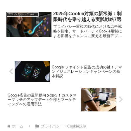
バシーを守りながらも効果的なパーソナ
ライズ戦略を実現するための具体的な方
法とその実践例を紹介します。
2025年Cookie対策の新常識：制
プライバシー・Cookie規制
限時代を乗り越える実践戦略7選
プライバシー重視の時代における広告戦
略を指南。サードパーティCookie規制に
よる影響をチャンスに変える最新アプロ
ーチを紹介します
Google ファインド広告の成功の鍵！デマ
ンドジェネレーションキャンペーンの基
本解説
Google広告の最新動向を知る！カスタマ
ーマッチのアップデート仕様とマーケテ
ィングへの活用手法
ホーム
プライバシー・Cookie規制