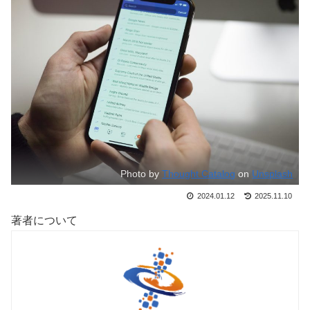
Photo by
Thought Catalog
on
Unsplash
2024.01.12
2025.11.10
著者について