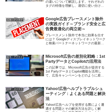
の違いについて解説します。それぞれの
タグの特徴を理解し、適切に使い分ける
ことが効果的な広告運用のカギとなりま
す。
Google広告プレースメント除外
広告・アドテク
の実践ガイド～ブランド安全と広
告費最適化の両立術～
プレースメント除外で本当に効果を出す
には？ Googleディスプレイネットワーク
と検索パートナーネットワークの最新除
外手法を、現場目線で徹底解説。広告費
の無駄を削減しつつコンバージョン率を
高める具体策を公開
Microsoft広告の差別化戦略：1st
広告・アドテク
PartyデータとCopilotの活用法
この記事では、Microsoft広告が提供する
1st PartyデータとCopilot機能を活用し
て、広告キャンペーンをどのように差別
化させるかを解説します。1st Partyデー
タの収集方法やCopilotの利点、具体的な
活用法について詳しく説明します。
Yahoo!広告ヘルプトラブルシュ
広告・アドテク
ーティング：よくある問題と解決
法
Yahoo!広告ヘルプを使用する際によく遭
遇する問題とその解決方法を詳しく解