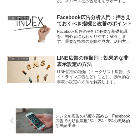
説。スムーズな広告運用をサポートしま
す。
Facebook広告分析入門：押さえ
広告・アドテク
ておくべき指標と改善のポイント
Facebook広告の分析に必要な基礎知識
を、初心者にもわかりやすく解説しま
す。重要な指標の意味や見方、活用方法
を理解することで、広告の改善点を見つ
け、パフォーマンスを向上させるための
ヒントが得られます。Facebook広告の分
LINE広告の種類別：効果的な非
広告・アドテク
析に悩む方必見の内容です。
表示設定の方法
LINE広告の種類（トークリスト広告、タ
イムライン広告など）ごとに、効果的な
非表示設定の方法を解説します。
デジタル広告の精度を高める！Facebook
広告での類似濃度1%・2%・3%の戦略的
な検証手法