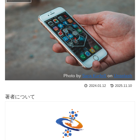
Photo by
Sara Kurfeß
on
Unsplash
2024.01.12
2025.11.10
著者について