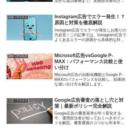
法から成功事例まで、実務担当者向けに
詳しく解説します
Instagram広告でエラー発生！？
広告・アドテク
原因と対策を徹底解説
Instagram広告でエラーが発生しお困りの
方必見！この記事では、Instagram広告で
よくあるエラーの原因から具体的な対策
まで、実際の事例を交えながら詳しく解
説します。エラーを解消して、効果的な
広告運用を実現しましょう
Microsoft広告vsGoogle P-
広告・アドテク
MAX：パフォーマンス比較と使
い分け
Microsoft広告の自動化機能とGoogle P-
MAXのパフォーマンスを比較し、効果的
な使い分け方を解説します。
Google広告審査の落とし穴と対
広告・アドテク
策｜最新ポリシー完全解説
Google広告の審査基準が年々変化する
中、運用担当者が知っておくべきポイン
トを解説。審査通過のコツから年末年始
の注意点まで、実務で使える情報を網羅
的に紹介します