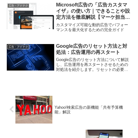
Microsoft広告の「広告カスタマ
広告・アドテク
イザ」の使い方｜できることや設
定方法を徹底解説【マーケ担当者
必見】
カスタマイズ可能な動的広告でパフォー
マンスを最大化するための完全ガイド
Google広告のリセット方法と対
広告・アドテク
処法：広告運用の再スタート
Google広告のリセット方法について解説
し、広告運用を再スタートさせるための
対処法を紹介します。リセットの必要性
と、具体的な手順を詳しく説明します
Yahoo!検索広告の新機能「共有予算機
能」解説