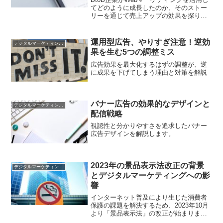
てどのように成長したのか、そのストー
リーを通じて売上アップの効果を探りま
す。実践的な成功要因や施策の選択肢を
デジタルマーケティング担当者に提供し
ます。
運用型広告、やりすぎ注意！逆効
デジタルマーケティング基礎
果を生む5つの調整ミス
広告効果を最大化するはずの調整が、逆
に成果を下げてしまう理由と対策を解説
バナー広告の効果的なデザインと
デジタルマーケティング基礎
配信戦略
視認性と分かりやすさを追求したバナー
広告デザインを解説します。
2023年の景品表示法改正の背景
デジタルマーケティング基礎
とデジタルマーケティングへの影
響
インターネット普及により生じた消費者
保護の課題を解決するため、2023年10月
より「景品表示法」の改正が始まりま
す。