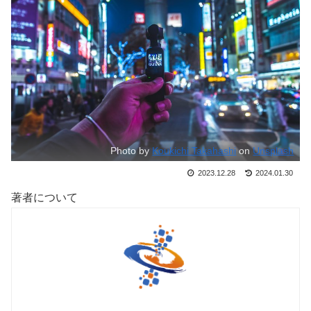
Photo by
Koukichi Takahashi
on
Unsplash
2023.12.28
2024.01.30
著者について