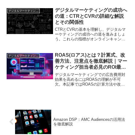
デジタルマーケティングの成功へ
デジタルマーケティング基礎
の道：CTRとCVRの詳細な解説
とその関係性
CTRとCVRの基本を理解し、デジタルマ
ーケティングの成功への道を進みましょ
う。これらの指標がオンラインキャンペ
ーンの重要な要素である理由を解説しま
す。
ROAS(ロアス)とは？計算式、改
デジタルマーケティング基礎
善方法、注意点を徹底解説｜マー
ケティング担当者必見のROI最適
化完全ガイド
デジタルマーケティングでの広告費用対
効果を高めるにはROASの理解が不可
欠。本記事ではROASの計算方法や改善
策を解説します
Amazon DSP：AMC Audiencesの活用法
を徹底解説