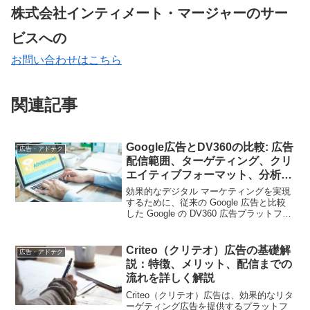
株式会社インティメート・マージャーのサー
ビスへの
お問い合わせはこちら
関連記事
Google広告とDV360の比較: 広告
広告・アドテク
配信範囲、ターゲティング、クリ
エイティブフォーマット、分析機
能の視点から
効果的なデジタル マーケティングを実現
するために、従来の Google 広告と比較
した Google の DV360 広告プラットフォ
ームの利点を探ってください。
Criteo（クリテオ）広告の基礎解
広告・アドテク
説：特徴、メリット、配信までの
流れを詳しく解説
Criteo（クリテオ）広告は、効果的なリタ
ーゲティング広告を提供するプラットフ