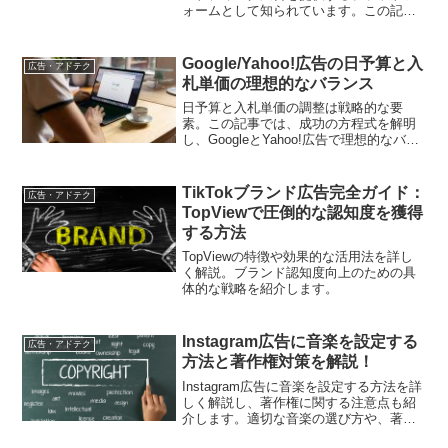
ォームとして知られています。この記事
では、Criteo広告の基礎について解説しま
す。Criteo広告の特徴やメリット、そして
広告を配信するまでの流れをわかりやす
Google/Yahoo!広告の日予算と入
広告・アドテク
く紹介します。Criteoを活用してリターゲ
札単価の理想的なバランス
ティング広告の効果を最大化する方法を
知りましょう。
日予算と入札単価の調整は戦略的な要
素。この記事では、成功の方程式を解明
し、GoogleとYahoo!広告で理想的なバラ
ンスを見つけるための手法を徹底解説。
TikTokブランド広告完全ガイド：
広告・アドテク
TopViewで圧倒的な認知度を獲得
する方法
TopViewの特徴や効果的な活用法を詳し
く解説。ブランド認知度向上のための具
体的な戦略を紹介します。
Instagram広告に音楽を設定する
広告・アドテク
方法と著作権対策を解説！
Instagram広告に音楽を設定する方法を詳
しく解説し、著作権に関する注意点も紹
介します。適切な音楽の選び方や、著作
権侵害を避けるための具体的な対策を学