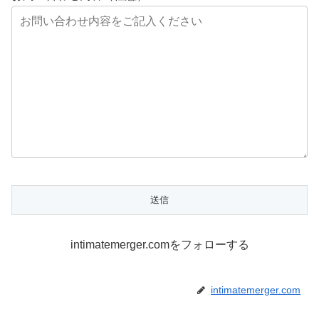
intimatemerger.comをフォローする
intimatemerger.com