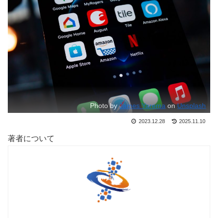
Photo by
James Yarema
on
Unsplash
2023.12.28
2025.11.10
著者について