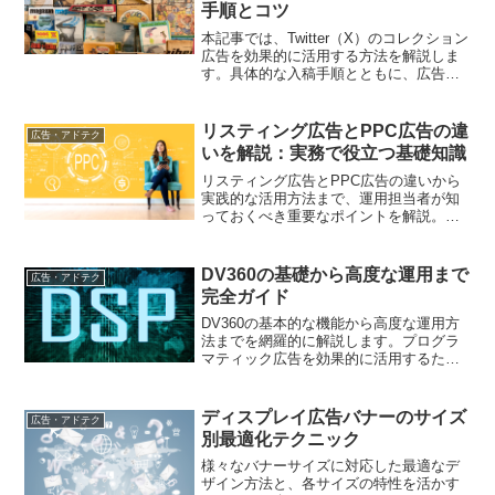
手順とコツ
本記事では、Twitter（X）のコレクション
広告を効果的に活用する方法を解説しま
す。具体的な入稿手順とともに、広告効
果を高めるためのコツやベストプラクテ
ィスを紹介します。
リスティング広告とPPC広告の違
広告・アドテク
いを解説：実務で役立つ基礎知識
リスティング広告とPPC広告の違いから
実践的な活用方法まで、運用担当者が知
っておくべき重要なポイントを解説。効
果的な広告運用のヒントをお届けします
DV360の基礎から高度な運用まで
広告・アドテク
完全ガイド
DV360の基本的な機能から高度な運用方
法までを網羅的に解説します。プログラ
マティック広告を効果的に活用するため
のテクニックやベストプラクティスを紹
介し、広告キャンペーンのパフォーマン
スを最大化する方法を学びます。
ディスプレイ広告バナーのサイズ
広告・アドテク
別最適化テクニック
様々なバナーサイズに対応した最適なデ
ザイン方法と、各サイズの特性を活かす