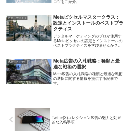
コツをご紹介。
Metaピクセルマスタークラス：
広告・アドテク
設定とインストールのベストプラ
クティス
デジタルマーケティングのプロが使用す
るMetaピクセルの設定とインストールの
ベストプラクティスを学びませんか？こ
の記事では、マスタークラスのようなガ
イダンスで、Metaピクセルを効果的に活
用するためのヒントとテクニックを提供
Meta広告の入札戦略：種類と最
広告・アドテク
します。
適な戦術の選択
Meta広告の入札戦略の種類と最適な戦術
の選択に関する情報を提供する記事で
す。
Twitter(X)コレクション広告の魅力と効果
的な入稿手順