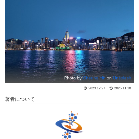
Photo by
Cheung Yin
on
Unsplash
2023.12.27
2025.11.10
著者について