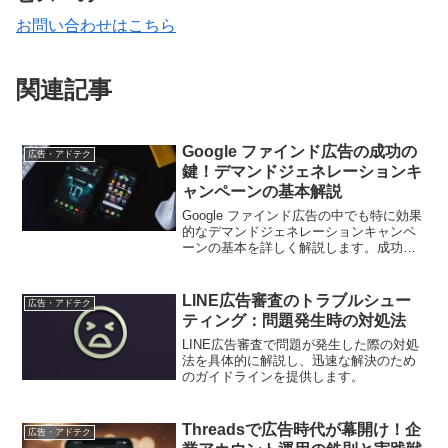
お問い合わせはこちら
関連記事
Google ファインド広告の成功の
広告・アドテク
鍵！デマンドジェネレーションキ
ャンペーンの基本解説
Google ファインド広告の中でも特に効果
的なデマンドジェネレーションキャンペ
ーンの基本を詳しく解説します。成功に
導くポイントや戦略的アプローチを押さ
え、リードジェネレーションにおける力
強い武器として活用しましょう。
LINE広告審査のトラブルシュー
広告・アドテク
ティング：問題発生時の対処法
LINE広告審査で問題が発生した際の対処
法を具体的に解説し、迅速な解決のため
のガイドラインを提供します。
Threadsで広告時代が幕開け！企
広告・アドテク