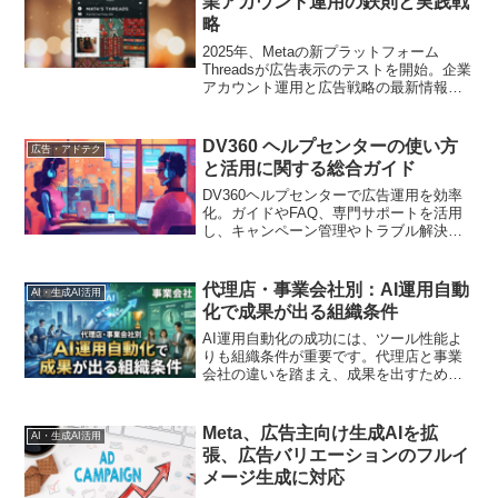
業アカウント運用の鉄則と実践戦
略
2025年、Metaの新プラットフォーム
Threadsが広告表示のテストを開始。企業
アカウント運用と広告戦略の最新情報を
解説します
DV360 ヘルプセンターの使い方
広告・アドテク
と活用に関する総合ガイド
DV360ヘルプセンターで広告運用を効率
化。ガイドやFAQ、専門サポートを活用
し、キャンペーン管理やトラブル解決を
支援します
代理店・事業会社別：AI運用自動
AI・生成AI活用
化で成果が出る組織条件
AI運用自動化の成功には、ツール性能よ
りも組織条件が重要です。代理店と事業
会社の違いを踏まえ、成果を出すための
組織設計を探ります
Meta、広告主向け生成AIを拡
AI・生成AI活用
張、広告バリエーションのフルイ
メージ生成に対応