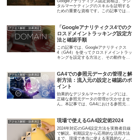
Googleアナリティクス認定資格は、デジ
タルマーケティングのスキルを証明する
ための重要な資格です。この記事では、
GA4対応版のGoogleアナリティクス認定
資格について詳しく解説します。資格取
得のメリットや試験内容、勉強方法など
「Googleアナリティクス4でのク
アクセス解析・効果測定
についても紹介し、合格に向けた準備を
ロスドメイントラッキング設定方
サポートします。
法と確認手順
この記事では、Googleアナリティクス
4（GA4）を使ってクロスドメイントラッ
キングを設定する方法と、その動作を確
認する手順を詳しく解説します。複数の
ドメインを一元管理したいマーケティン
グ担当者に役立つ情報を提供します。
GA4での参照元データの管理と解
アクセス解析・効果測定
析方法：流入元の設定と確認のポ
イント
効果的なデジタルマーケティングには、
正確な参照元データの管理が欠かせませ
ん。本記事では、GA4における参照元
（流入元）の設定方法と確認手順を詳し
く解説し、データ分析を通じてマーケテ
ィングパフォーマンスを向上させるため
現場で使えるGA4設定術2024
アクセス解析・効果測定
の具体的な方法を紹介します。
2024年対応のGA4設定方法を実務者目線
で解説。初期設定から応用的な活用方法
まで、現場で本当に使える実践的なノウ