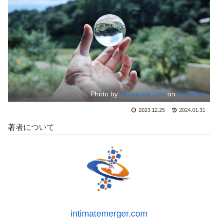
Photo by
Shunsuke Ono
on
Unsplash
2023.12.25
2024.01.31
著者について
intimatemerger.com