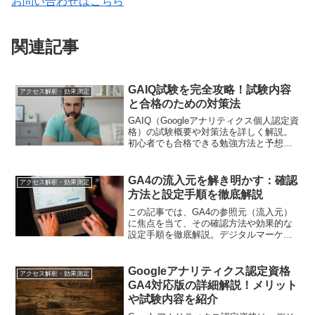
お問い合わせはこちら
関連記事
GAIQ試験を完全攻略！試験内容
アクセス解析・効果測定
と合格のための対策法
GAIQ（Googleアナリティクス個人認定資
格）の試験概要や対策法を詳しく解説。
初心者でも合格できる勉強方法と予想問
題を交え、実践的なアプローチを紹介し
ます
GA4の流入元を解き明かす：確認
アクセス解析・効果測定
方法と設定手順を徹底解説
この記事では、GA4の参照元（流入元）
に焦点を当て、その確認方法や効果的な
設定手順を徹底解説。デジタルマーケテ
ィング担当者がデータ解析とマーケティ
ング戦略の向上に向けて具体的な手法を
身につけるためのガイドです。
Googleアナリティクス認定資格
アクセス解析・効果測定
GA4対応版の詳細解説！メリット
や試験内容を紹介