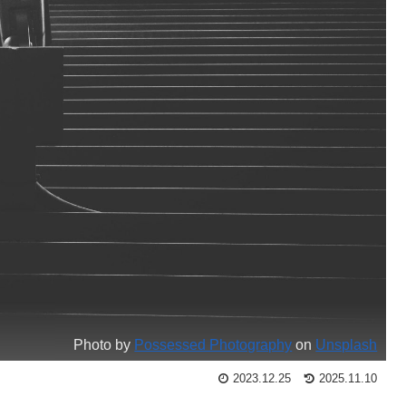
Photo by
Possessed Photography
on
Unsplash
2023.12.25
2025.11.10