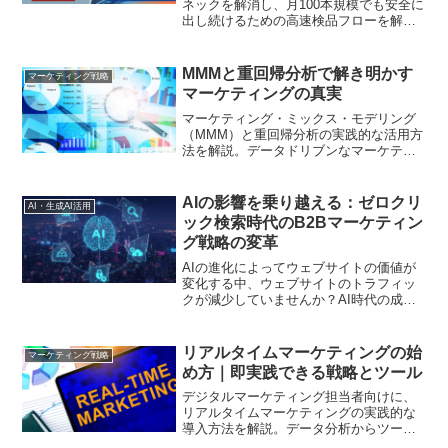
ネックを解消し、月100本規模でも安全に
出し続けるための高速検品フローを解説
します。判断が毎回リセットされる設計
を改め、依頼テンプレ・根拠/条件/例外・
承認履歴を資産化。AIは審査員ではなく
MMMと重回帰分析で解き明かす
マーケティング戦略
論点抽出と抜け漏れ検知の補助に置き、
マーケティングの真実
案件タイプ別に検品の深さを分岐して再
現性と待ち時間削減を両立します
マーケティング・ミックス・モデリング
（MMM）と重回帰分析の実践的な活用方
法を解説。データドリブンなマーケティ
ング戦略の立案に役立つ具体的な手法を
ご紹介します
AIの影響を乗り越える：ゼロクリ
AI・生成AI活用
ック検索時代のB2Bマーケティン
グ戦略の変革
AIの進化によってウェブサイトの価値が
変化する中、ウェブサイトのトラフィッ
クが減少していませんか？AI時代の成長
を再定義する5つのB2Bマーケティングの
真実を知り、適応する方法を学びましょ
う
リアルタイムマーケティングの始
マーケティング戦略
め方｜即実践できる戦略とツール
デジタルマーケティング担当者向けに、
リアルタイムマーケティングの実践的な
導入方法を解説。データ分析からツール
選定まで、具体的な手順とポイントをご