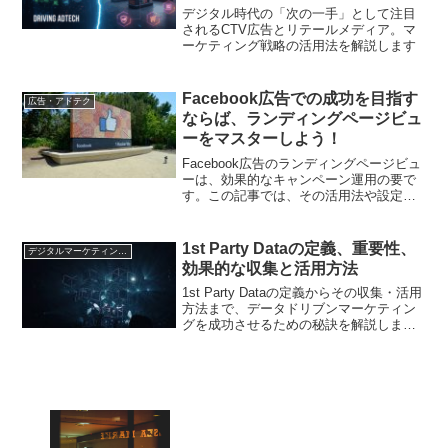
デジタル時代の「次の一手」として注目
されるCTV広告とリテールメディア。マ
ーケティング戦略の活用法を解説します
Facebook広告での成功を目指す
広告・アドテク
ならば、ランディングページビュ
ーをマスターしよう！
Facebook広告のランディングページビュ
ーは、効果的なキャンペーン運用の要で
す。この記事では、その活用法や設定方
法に焦点を当て、広告のクオリティ向上
に貢献するポイントを解説します。
1st Party Dataの定義、重要性、
デジタルマーケティング基礎
効果的な収集と活用方法
1st Party Dataの定義からその収集・活用
方法まで、データドリブンマーケティン
グを成功させるための秘訣を解説しま
す。