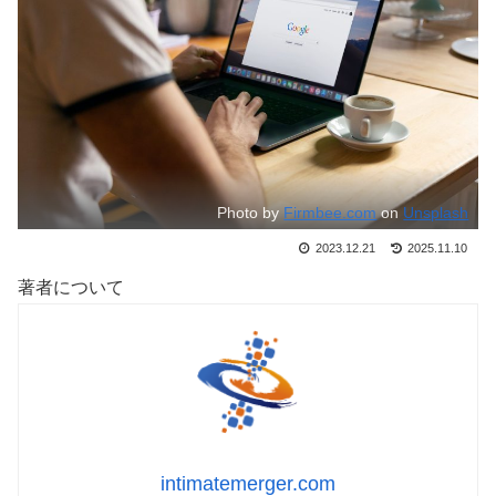
Photo by
Firmbee.com
on
Unsplash
2023.12.21
2025.11.10
著者について
intimatemerger.com