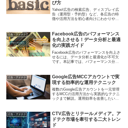
び方
Yahoo!広告の検索広告、ディスプレイ広
告（運用型・予約型）など、各広告の特
徴や活用方法を初心者向けにわかりやす
く解説します。
Facebook広告のパフォーマンス
広告・アドテク
を向上させる！データ分析と最適
化の実践ガイド
Facebook広告のパフォーマンスを向上さ
せるには、データ分析と最適化が不可欠
です。本記事では、パフォーマンス分析
のための指標の選び方や、データの読み
取り方、最適化のための実践的なテクニ
ックを紹介します。ケーススタディを交
Google広告MCCアカウントで実
広告・アドテク
えながら、すぐに活用できる知識が満載
現する効率的な運用テクニック
の内容となっています。
複数のGoogle広告アカウントを一元管理
するMCCの活用方法から実践的なテクニ
ックまで解説。運用効率を改善したい担
当者必見の情報をお届けします
CTV広告とリテールメディア。ア
広告・アドテク
ドテク市場を牽引する二大トレン
ド