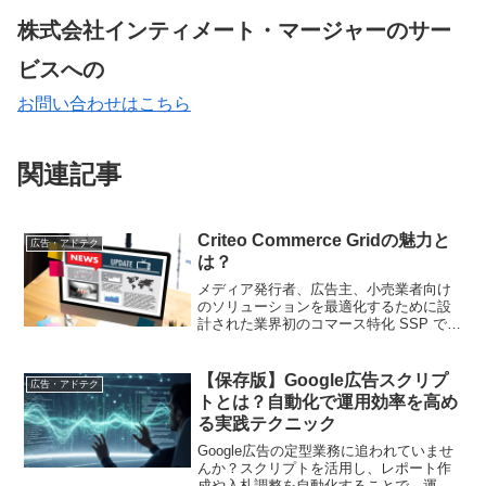
株式会社インティメート・マージャーのサー
ビスへの
お問い合わせはこちら
関連記事
Criteo Commerce Gridの魅力と
広告・アドテク
は？
メディア発行者、広告主、小売業者向け
のソリューションを最適化するために設
計された業界初のコマース特化 SSP であ
る Criteo Commerce Grid のユニークな機
能をご覧ください。
【保存版】Google広告スクリプ
広告・アドテク
トとは？自動化で運用効率を高め
る実践テクニック
Google広告の定型業務に追われていませ
んか？スクリプトを活用し、レポート作
成や入札調整を自動化することで、運用