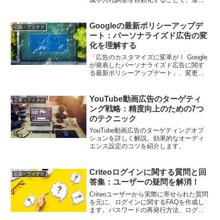
効率は劇的に向上します。本記事では、
初心者でも分かる導入ステップから、す
ぐに使える実践的な活用例、AI時代の未
Googleの最新ポリシーアップデ
広告・アドテク
来展望までを網羅的に解説します
ート：パーソナライズド広告の変
化を理解する
「広告のカスタマイズに変革が！ Google
が発表したパーソナライズド広告に関す
る最新ポリシーアップデート」、変更点
とその背後にある理念を丁寧に解説しま
す。
YouTube動画広告のターゲティ
広告・アドテク
ング戦略：精度向上のための7つ
のテクニック
YouTube動画広告のターゲティングオプ
ションを詳しく解説。効果的なオーディ
エンス設定のコツを紹介します。
Criteoログインに関する質問と回
広告・アドテク
答集：ユーザーの疑問を解消！
Criteoユーザーから実際に寄せられた質問
を元に、ログインに関するFAQを作成し
ます。パスワードの再発行方法、ログイ
ン情報の変更手順、セキュリティ設定の