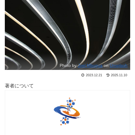
Photo by
Joel Mbugua
on
Unsplash
2023.12.21
2025.11.10
著者について