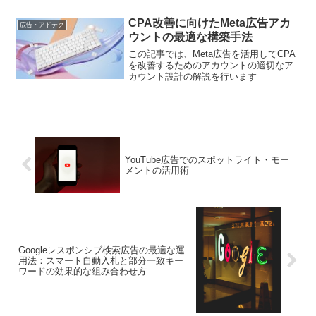
方法など、ユーザーの関心が高いトピッ
クを中心に取り上げ、わかりやすく解
CPA改善に向けたMeta広告アカ
広告・アドテク
説。Criteoログインに関する疑問を網羅的
ウントの最適な構築手法
に解消します。
この記事では、Meta広告を活用してCPA
を改善するためのアカウントの適切なア
カウント設計の解説を行います
YouTube広告でのスポットライト・モー
メントの活用術
Googleレスポンシブ検索広告の最適な運
用法：スマート自動入札と部分一致キー
ワードの効果的な組み合わせ方