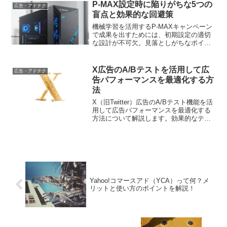
最適化を行う際の参考になる情報を提供
P-MAX設定時に陥りがちな5つの
広告・アドテク
します。
盲点と効果的な回避策
機械学習を活用するP-MAXキャンペーン
で成果を出すためには、初期設定の適切
な設計が不可欠。見落としがちなポイン
トと具体的な改善手法を解説します
X広告のA/Bテストを活用して広
広告・アドテク
告パフォーマンスを最適化する方
法
X（旧Twitter）広告のA/Bテスト機能を活
用して広告パフォーマンスを最適化する
方法について解説します。効果的なテス
ト計画の立て方や、結果の分析方法を詳
しく紹介します。
Yahoo!コマースアド（YCA）って何？メ
リットと使い方のポイントを解説！