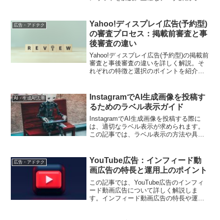
果的な広告運用を実現します
Yahoo!ディスプレイ広告(予約型)
広告・アドテク
の審査プロセス：掲載前審査と事
後審査の違い
Yahoo!ディスプレイ広告(予約型)の掲載前
審査と事後審査の違いを詳しく解説。そ
れぞれの特徴と選択のポイントを紹介し
ます。
InstagramでAI生成画像を投稿す
AI・生成AI活用
るためのラベル表示ガイド
InstagramでAI生成画像を投稿する際に
は、適切なラベル表示が求められます。
この記事では、ラベル表示の方法や具体
的な手順を解説しています。
YouTube広告：インフィード動
広告・アドテク
画広告の特長と運用上のポイント
この記事では、YouTube広告のインフィ
ード動画広告について詳しく解説しま
す。インフィード動画広告の特長や運用
上のポイントを紹介し、デジタルマーケ
ティング担当者がキャンペーンの設計や