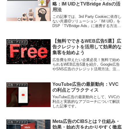
略：IM UIDとTVBridge Adsの活
用法
この記事では、3rd Party Cookieに依存し
ない共通IDソリューション「IM UID」を
DSP「TVBridge Ads」に連携する方法を
詳しく解説します。クッキー廃止に対応
するための新しい広告戦略を学び、マー
ケティング施策の効果を最大化する手法
【無料でできるWEB広告5選】広
広告・アドテク
を提供します。
告クレジットを活用して効果的な
集客を始めよう
広告費を抑えたい企業必見！無料で始め
られるWEB広告5選を紹介。Google広告
やSNS広告のクレジット活用方法、注意
点、効果的な運用ポイントを詳しく解説
します
YouTube広告の最新動向：VVC
広告・アドテク
の利点とプラクティス
YouTube広告の最新動向として、VVCの
利点と実践的なアプローチについて解説
した記事です。
Meta広告のCIBSとは？仕組み・
広告・アドテク
効果・始め方をわかりやすく徹底