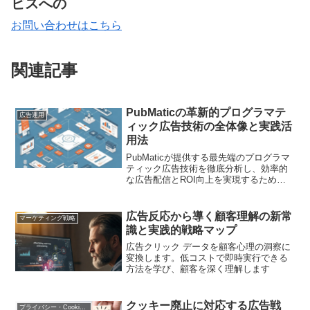
ビスへの
お問い合わせはこちら
関連記事
PubMaticの革新的プログラマテ
広告運用
ィック広告技術の全体像と実践活
用法
PubMaticが提供する最先端のプログラマ
ティック広告技術を徹底分析し、効率的
な広告配信とROI向上を実現するための
実践的な戦略を分かりやすく解説します
広告反応から導く顧客理解の新常
マーケティング戦略
識と実践的戦略マップ
広告クリック データを顧客心理の洞察に
変換します。低コストで即時実行できる
方法を学び、顧客を深く理解します
クッキー廃止に対応する広告戦
プライバシー・Cookie規制