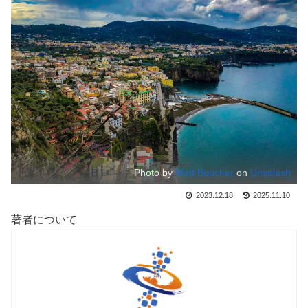
Photo by
Matt Boucher
on
Unsplash
2023.12.18
2025.11.10
著者について