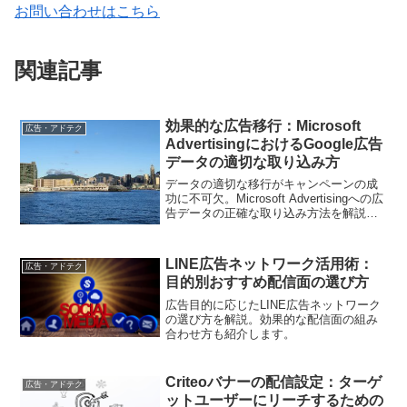
お問い合わせはこちら
関連記事
効果的な広告移行：Microsoft
広告・アドテク
AdvertisingにおけるGoogle広告
データの適切な取り込み方
データの適切な移行がキャンペーンの成
功に不可欠。Microsoft Advertisingへの広
告データの正確な取り込み方法を解説
し、スムーズな広告運用に貢献します。
LINE広告ネットワーク活用術：
広告・アドテク
目的別おすすめ配信面の選び方
広告目的に応じたLINE広告ネットワーク
の選び方を解説。効果的な配信面の組み
合わせ方も紹介します。
Criteoバナーの配信設定：ターゲ
広告・アドテク
ットユーザーにリーチするための