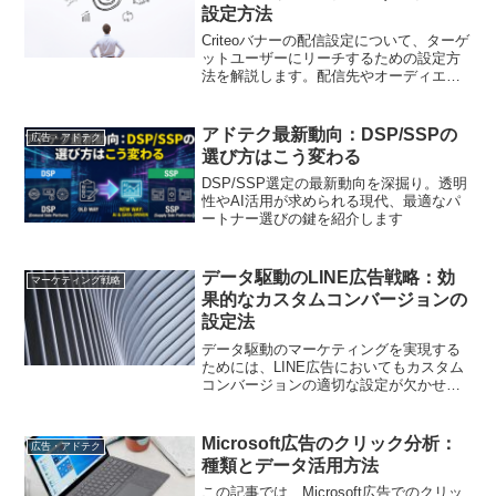
設定方法
Criteoバナーの配信設定について、ターゲ
ットユーザーにリーチするための設定方
法を解説します。配信先やオーディエン
スの設定など、効果的な広告配信のポイ
ントを押さえましょう。
アドテク最新動向：DSP/SSPの
広告・アドテク
選び方はこう変わる
DSP/SSP選定の最新動向を深掘り。透明
性やAI活用が求められる現代、最適なパ
ートナー選びの鍵を紹介します
データ駆動のLINE広告戦略：効
マーケティング戦略
果的なカスタムコンバージョンの
設定法
データ駆動のマーケティングを実現する
ためには、LINE広告においてもカスタム
コンバージョンの適切な設定が欠かせま
せん。本記事では、戦略的なアプローチ
で成功するための手順を細かく解説しま
す。
Microsoft広告のクリック分析：
広告・アドテク
種類とデータ活用方法
この記事では、Microsoft広告でのクリッ