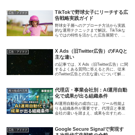
TikTokで野球女子にリーチする広
広告・アドテク
告戦略実践ガイド
野球女子層へのアプローチ方法から実践
的な運用テクニックまで解説。TikTokな
らではの特性を活かした広告展開で、効
果的なマーケティング施策を実現します
X Ads（旧Twitter広告）のFAQと
広告・アドテク
主な違い
の記事では、X Ads（旧Twitter広告）に関
するよくある質問に答えると共に、従来
のTwitter広告との主な違いについて解説
します。
代理店・事業会社別：AI運用自動
AI・生成AI活用
化で成果が出る組織条件
AI運用自動化の成功には、ツール性能よ
りも組織条件が重要です。代理店と事業
会社の違いを踏まえ、成果を出すための
組織設計を探ります
Google Secure Signalで実現す
広告・アドテク