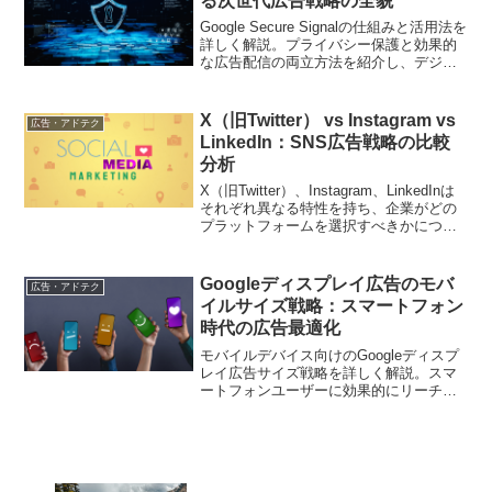
る次世代広告戦略の全貌
Google Secure Signalの仕組みと活用法を
詳しく解説。プライバシー保護と効果的
な広告配信の両立方法を紹介し、デジタ
ルマーケティング戦略の強化につなげま
す
X（旧Twitter） vs Instagram vs
広告・アドテク
LinkedIn：SNS広告戦略の比較
分析
X（旧Twitter）、Instagram、LinkedInは
それぞれ異なる特性を持ち、企業がどの
プラットフォームを選択すべきかについ
ては慎重な検討が求められます。この記
事では、各SNSの広告の利点、デメリッ
ト、最適な使用シナリオについて詳細に
Googleディスプレイ広告のモバ
広告・アドテク
分析します。
イルサイズ戦略：スマートフォン
時代の広告最適化
モバイルデバイス向けのGoogleディスプ
レイ広告サイズ戦略を詳しく解説。スマ
ートフォンユーザーに効果的にリーチす
るための広告サイズ選択と最適化方法を
紹介します。