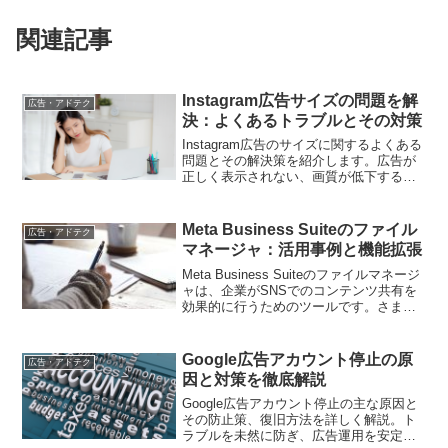
関連記事
Instagram広告サイズの問題を解
広告・アドテク
決：よくあるトラブルとその対策
Instagram広告のサイズに関するよくある
問題とその解決策を紹介します。広告が
正しく表示されない、画質が低下するな
どのトラブルを防ぐための具体的な対策
を詳しく解説します。
Meta Business Suiteのファイル
広告・アドテク
マネージャ：活用事例と機能拡張
Meta Business Suiteのファイルマネージ
ャは、企業がSNSでのコンテンツ共有を
効果的に行うためのツールです。さまざ
まなフォーマットのファイルを管理し、
ターゲットオーディエンスに合ったコン
テンツを効果的に配信できます。
Google広告アカウント停止の原
広告・アドテク
因と対策を徹底解説
Google広告アカウント停止の主な原因と
その防止策、復旧方法を詳しく解説。ト
ラブルを未然に防ぎ、広告運用を安定さ