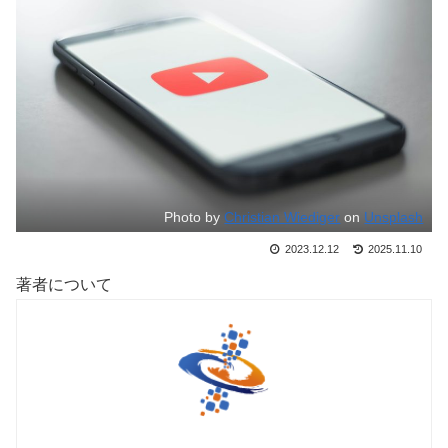
Photo by
Christian Wiediger
on
Unsplash
2023.12.12
2025.11.10
著者について