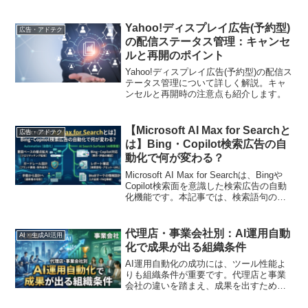
せるヒントを提供します
Yahoo!ディスプレイ広告(予約型)
広告・アドテク
の配信ステータス管理：キャンセ
ルと再開のポイント
Yahoo!ディスプレイ広告(予約型)の配信ス
テータス管理について詳しく解説。キャ
ンセルと再開時の注意点も紹介します。
【Microsoft AI Max for Searchと
広告・アドテク
は】Bing・Copilot検索広告の自
動化で何が変わる？
Microsoft AI Max for Searchは、Bingや
Copilot検索面を意識した検索広告の自動
化機能です。本記事では、検索語句の拡
張、広告アセット調整、URLルーティン
グ、レポート確認、ブランド表現のガー
ドレールまで、導入前に見るべき実務ポ
代理店・事業会社別：AI運用自動
AI・生成AI活用
イントを整理します
化で成果が出る組織条件
AI運用自動化の成功には、ツール性能よ
りも組織条件が重要です。代理店と事業
会社の違いを踏まえ、成果を出すための
組織設計を探ります