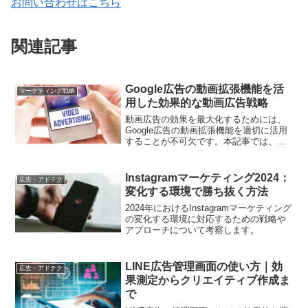
お問い合わせはこちら
関連記事
Google広告の動画拡張機能を活
マーケティング戦略
用した効果的な動画広告戦略
動画広告の効果を最大化するためには、
Google広告の動画拡張機能を適切に活用
することが不可欠です。本記事では、動
画拡張機能のメリットや具体的な使い
方、成功事例を紹介し、効果的な動画広
告戦略を構築するためのヒントを提供し
Instagramマーケティング2024：
広告・アドテク
ます。
変化する環境で勝ち抜く方法
2024年におけるInstagramマーケティング
の変化する環境に対応するための戦略や
アプローチについて考察します。
LINE広告管理画面の使い方｜効
広告・アドテク
果測定からクリエイティブ作成ま
で