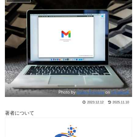
Photo by
Solen Feyissa
on
Unsplash
2023.12.12
2025.11.10
著者について