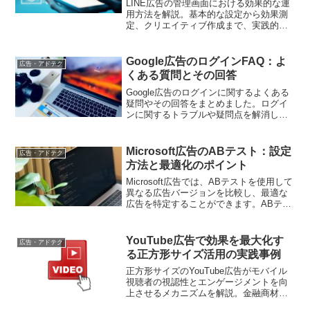
LINE広告の管理画面における効果的な運
用方法を解説。基本的な設定から効果測
定、クリエイティブ作成まで、実践的な
ポイントをデジタルマーケターの視点で
紹介します
Google広告のログインFAQ：よ
広告・アドテク
くある質問とその回答
Google広告のログインに関するよくある
疑問やその回答をまとめました。ログイ
ンに関するトラブルや疑問点を解消し、
広告運用を円滑に行いましょう。
Microsoft広告のABテスト：設定
広告・アドテク
方法と最適化のポイント
Microsoft広告では、ABテストを使用して
異なる広告バージョンを比較し、最適な
広告を特定することができます。ABテス
トを設定する際には、テストする要素や
期間、成功基準を明確に設定することが
重要です。また、テスト結果を分析し、
YouTube広告で効果を最大化す
広告・アドテク
広告を改善するための洞察を得ることが
る正方形サイズ活用の実践事例
ABテストの鍵となります。
正方形サイズのYouTube広告がモバイル
視聴者の視認性とエンゲージメントを向
上させるメカニズムを解説。金融商材や
ECサイトの成功事例から、クリエイティ