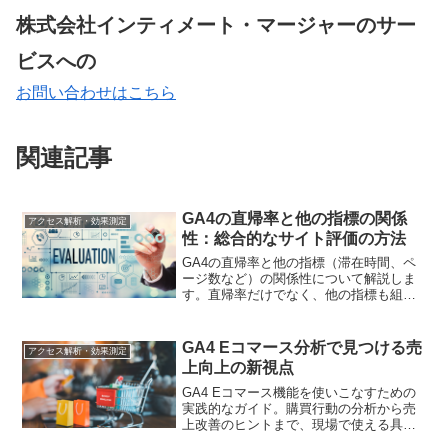
株式会社インティメート・マージャーのサー
ビスへの
お問い合わせはこちら
関連記事
GA4の直帰率と他の指標の関係
アクセス解析・効果測定
性：総合的なサイト評価の方法
GA4の直帰率と他の指標（滞在時間、ペ
ージ数など）の関係性について解説しま
す。直帰率だけでなく、他の指標も組み
合わせた総合的なサイト評価の方法を紹
介します。
GA4 Eコマース分析で見つける売
アクセス解析・効果測定
上向上の新視点
GA4 Eコマース機能を使いこなすための
実践的なガイド。購買行動の分析から売
上改善のヒントまで、現場で使える具体
的な手法をご紹介します