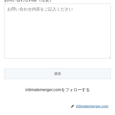
intimatemerger.comをフォローする
intimatemerger.com