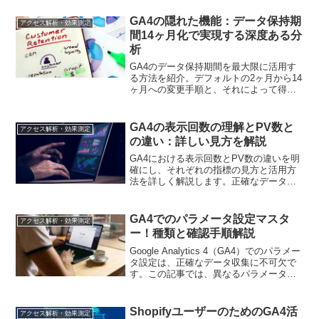
GA4の隠れた機能：データ保持期
アクセス解析・効果測定
間14ヶ月化で実現する深度ある分
析
GA4のデータ保持期間を最大限に活用す
る方法を紹介。デフォルトの2ヶ月から14
ヶ月への変更手順と、それによって得ら
れる分析上のメリットを解説します。
GA4の表示回数の理解とPV数と
アクセス解析・効果測定
の違い：詳しい見方を解説
GA4における表示回数とPV数の違いを明
確にし、それぞれの指標の見方と活用方
法を詳しく解説します。正確なデータ分
析を行うための知識を身につけましょ
う。
GA4でのパラメータ設定マスタ
アクセス解析・効果測定
ー！種類と確認手順解説
Google Analytics 4（GA4）でのパラメー
タ設定は、正確なデータ収集に不可欠で
す。この記事では、異なるパラメータの
種類とその設定方法、さらには設定が正
常に行われているかを確認する手順に焦
点を当てます。パラメータの使い方を理
ShopifyユーザーのためのGA4活
アクセス解析・効果測定